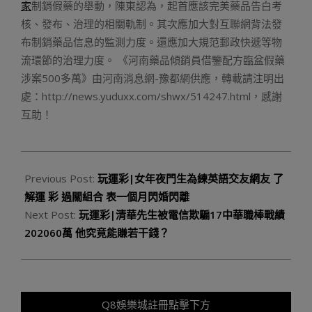
家
制銷假藥的舉動，陳東認為，起首應該完美藥品告白考
核、發布、治理的相關軌制。其次應加大對互聯網背法發
布制銷藥品信息的監測力度。還應加大規范郵政快遞等物
流環節的治理力度。 《河南藥品傾銷員借鑒配方臨盆假藥
涉案500多萬》由河南消息網-豫都網供應，轉載請注明出
處：http://news.yuduxx.com/shwx/514247.html，感謝
互助！
2023-
10-
Previous Post:
玩運彩|女年夜門生為練英語交友網友 了
24
解運 彩 過關組合 表一個月閃婚閃離
Next Post:
玩運彩|清華先生被電信欺騙17中華職棒戰績
202060萬 他究竟能賺若干錢？
Q8娛樂城註冊點擊下方