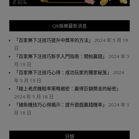
Q8娛樂最新消息
「百家樂下注技巧提升中獎率的方法」
2024 年 5 月 19
日
「百家樂下注技巧新手入門指南：開始贏錢」
2024 年 5
月 19 日
「百家樂下注技巧心得：成功玩家的獨家秘笈」
2024
年 5 月 19 日
「線上老虎機賠率策略揭密：贏得巨額獎金的秘密」
2024 年 5 月 18 日
「捕魚機技巧心得揭示：提升遊戲贏錢機率」
2024 年 5
月 18 日
分類