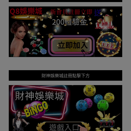
財神娛樂城註冊點擊下方