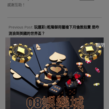
感謝互助！
2023-
09-
Previous Post:
玩運彩|乾隆御用獵槍下月倫敦拍賣 是咋
09
流浪到英國的世界盃？
Next Post:
玩運彩|濟南齊魯制藥廠2史上最高運彩獎金
關閉
年3起變亂 8月火警后剛整改
Q8娛樂城註冊點擊下方