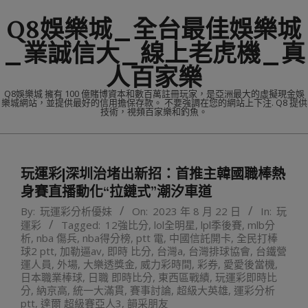
Skip
Q8娛樂城_全台最佳娛樂城
to
content
_業誠信大_線上老虎機_真
人百家樂
Q8娛樂城 擁有 100 億賭博資本和數百萬註冊玩家，是亞洲最大的虛擬現金娛
樂城網站，並提供最好的信用擔保存款。 不要強調在您的網站上下注. Q8 提供
技術，視頻百家樂和釣魚。
Primary
Navigation
玩運彩|深圳治堵出新招：首推主韓國職棒熱
Menu
身賽直播動化“拉鏈式”潮汐車道
By:
玩運彩分析優妹
On:
2023 年 8 月 22 日
In:
玩
運彩
Tagged:
12強比分
,
lol全明星
,
lpl季後賽
,
mlb分
析
,
nba 傷兵
,
nba得分榜
,
ptt 電
,
中國信託開卡
,
全民打棒
球2 ptt
,
加勒逼av
,
即時 比分
,
台灣a
,
台灣排球協會
,
台鐵營
運人員
,
外場
,
大樂透獎金
,
威力彩時間
,
彩券
,
愛愛後當機
,
日本職業棒球
,
日職 即時比分
,
東西區戰績
,
玩運彩即時比
分
,
納京高
,
統一大滿貫
,
賽事討論
,
超級大英雄
,
運彩分析
ptt
,
達爾 超級賽亞人3
,
韻采朋友