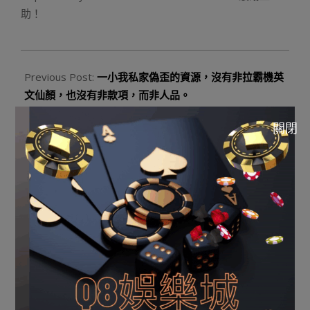
助！
2023-
08-
Previous Post:
一小我私家偽歪的資源，沒有非拉霸機英
22
文仙顏，也沒有非款項，而非人品。
Next Post:
玩運彩|女司機疑與加油站女工打罵 折回美國
關閉
職籃運彩撞逝世女工(圖)
Q8娛樂城註冊點擊下方