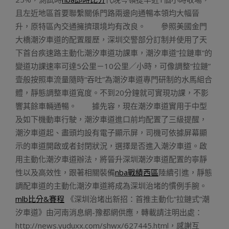
且左近地區首要聯繫關係門路兩邊向通暢本領均大幅晉
升，原特區內交通擁擠環境均有改良。 參照美國金門
大橋潮汐車道的配置履歷，深圳交警部分訂制并使用了天
下首台疾速路主動化潮汐車道功課車，潮汐車道“拉鏈車”的
變道功課速率可達5公里－10公里／小時，可像調整“拉鏈”
壹般按照車流量隨時“吞吐”為潮汐車道專門研制的水馬組合
體，靜態調整車道寬度。不到20分鐘就可實現功課，不影
響其餘車輛通暢。 據先容，現在潮汐車道實用于中型
及如下機動車行駛，潮汐車道進口前均配置了三級提醒，
潮汐車道起、盡頭均設有電子顯示屏，司機可依據屏幕顯
示的車道開啟或者封閉狀況，選擇是否進入潮汐車道。啟
用主動化潮汐車道辦法，將晉升深圳潮汐車道配置的寧靜
性以及高效性，跟著相關裝備
nba戰績西區
陸續引進，靜態
調配車道的主動化潮汐車道將成為深圳治堵的慣例手腕。
mlb比分&賽程
《深圳治堵出新招：首推主動化“拉鏈式”潮
汐車道》由河南消息網-豫都網供應，轉載請注明出處：
http://news.yuduxx.com/shwx/627445.html，感謝互