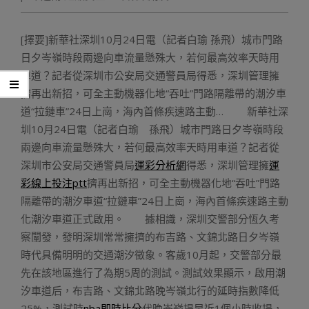
[擇要]新華社深圳10月24日電（記者白瑜 孫飛）城市門路
日夕岑嶺時段兩邊向車流量懸殊大，若何最高效率天時用
車道？記者從深圳市公安局交通警員局得悉，深圳管理擁
擠再出新招，可全主動機器化地“吞吐”門路隔離帶的潮汐車
道“拉鏈車”24日上崗，海內首條疾速路主動… 新華社深
圳10月24日電（記者白瑜 孫飛）城市門路日夕岑嶺時段
兩邊向車流量懸殊大，若何最高效率天時用車道？記者從
深圳市公安局交通警員局
運彩分析網
得悉，深圳管理擁
運
彩線上投注ptt
擠再出新招，可全主動機器化地“吞吐”門路
隔離帶的潮汐車道“拉鏈車”24日上崗，海內首條疾速路主動
化潮汐車道正式啟用。 據相識，深圳交警部分恆久考
察闡發，發明深圳常常擁擠的布吉路、文錦北路日夕岑嶺
時代具備明明的交通潮汐徵象。客歲10月起，交警部分最
先在該地區進行了為期5周的測試。測試效果顯示，啟用潮
汐車道后，布吉路、文錦北路晚岑嶺北行的延時指數降低
25%，測試時
nba即時比分
代晚岑嶺提早近1個小時收場，