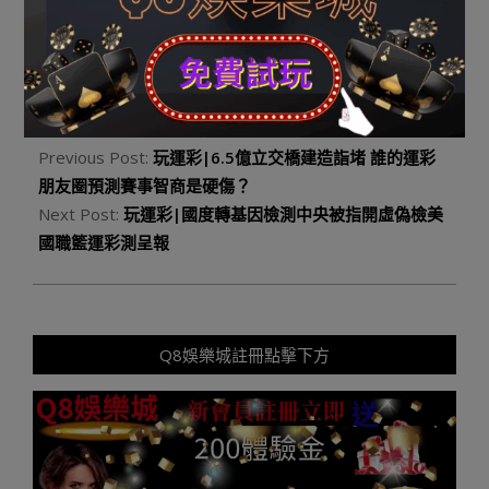
載請注明出處：
http://news.yuduxx.com/shwx/561673.html，感謝互
助！
2023-
10-
Previous Post:
玩運彩|6.5億立交橋建造詣堵 誰的運彩
01
朋友圈預測賽事智商是硬傷？
Next Post:
玩運彩|國度轉基因檢測中央被指開虛偽檢美
國職籃運彩測呈報
Q8娛樂城註冊點擊下方