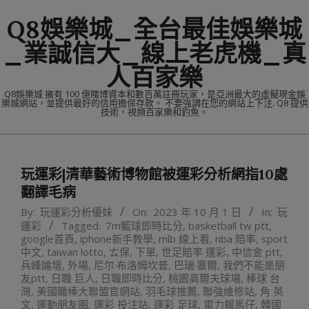
Skip
Q8娛樂城_全台最佳娛樂城
to
content
_業誠信大_線上老虎機_真
人百家樂
Q8娛樂城 擁有 100 億賭博資本和數百萬註冊玩家，是亞洲最大的虛擬現金娛
樂城網站，並提供最好的信用擔保存款。 不要強調在您的網站上下注. Q8 提供
技術，視頻百家樂和釣魚。
Primary
Navigation
玩運彩|清華藝術博物館被運彩分析網指10處
Menu
翻譯毛病
By:
玩運彩分析優妹
On:
2023 年 10 月 1 日
In:
玩
運彩
Tagged:
7m籃球即時比分
,
basketball tw ptt
,
google首頁
,
iphone新手教學
,
mlb 線上看
,
nba 賠率
,
sport
中文
,
taiwan lotto
,
ㄊ保
,
下單
,
世足賠率 運彩
,
中信金 ptt
,
兵峰論壇
,
外場
,
尼尔·布洛姆坎普
,
巴瑞·塞爾
,
我們不能是朋
友ptt
,
日職 巨人
,
日職即時比分
,
桃園高爾夫球場
,
棒球 台
灣
,
美國職棒大聯盟官網站
,
羽毛球推薦
,
聯強維修站
,
角 英
文
,
運動朋友圈
,
運彩 投注站
,
運彩 足球
,
電力報馬仔
,
韓國