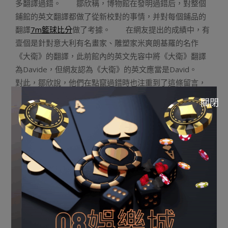
多翻譯過錯。 鄒欣稱，博物館在發明過錯后，對整個
鋪館的英文翻譯都做了從新校對的事情，并對每個鋪品的
翻譯
7m籃球比分
做了考據。 在網友提出的成績中，有
壹個是針對意大利有名畫家、雕塑家米爽朗基羅的名作
《大衛》的翻譯，此前館內的英文先容中將《大衛》翻譯
為Davide，但網友認為《大衛》的英文應當是David。
對此，鄒欣說，他們在點竄過錯時也注重到了這條留言，
為此分外找到博物館一名懂意大利語的共事咨詢。“這個共
關閉
事說，大衛作為名字，意大利語是Davide，然則提到米爽
朗基羅的這個雕塑，意大利人也說David。咱們還特地檢索
了珍藏這個雕塑的佛羅倫薩美術館的意大利語先容，下面
提到這個雕塑也是用的David。” 現在博物館副館長杜
鵬飛已經向挑錯網友收回邀請，但願他再次前來觀賞，并
將贈送其聲譽會員名稱，而該網友也已經透露表現將會再
來觀賞。 據相識，博物館已經邀請清華大學蘇世平易
近學堂等業餘機構幫忙，進行英文翻譯事情。 《清華藝術
博物館被指10處翻譯過錯》由河南消息網-豫都網供應，轉