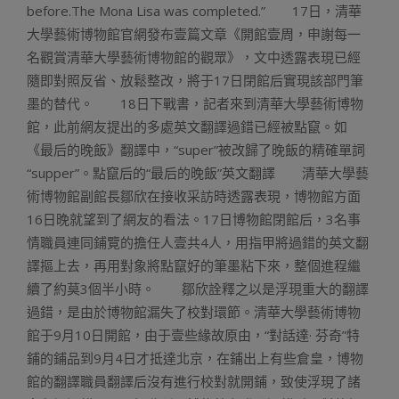
before.The Mona Lisa was completed.” 17日，清華
大學藝術博物館官網發布壹篇文章《開館壹周，申謝每一
名觀賞清華大學藝術博物館的觀眾》，文中透露表現已經
隨即對照反省、放鬆整改，將于17日閉館后實現該部門筆
墨的替代。 18日下戰書，記者來到清華大學藝術博物
館，此前網友提出的多處英文翻譯過錯已經被點竄。如
《最后的晚飯》翻譯中，“super”被改歸了晚飯的精確單詞
“supper”。點竄后的“最后的晚飯”英文翻譯 清華大學藝
術博物館副館長鄒欣在接收采訪時透露表現，博物館方面
16日晚就望到了網友的看法。17日博物館閉館后，3名事
情職員連同鋪覽的擔任人壹共4人，用指甲將過錯的英文翻
譯摳上去，再用對象將點竄好的筆墨粘下來，整個進程繼
續了約莫3個半小時。 鄒欣詮釋之以是浮現重大的翻譯
過錯，是由於博物館漏失了校對環節。清華大學藝術博物
館于9月10日開館，由于壹些緣故原由，“對話達· 芬奇”特
鋪的鋪品到9月4日才抵達北京，在鋪出上有些倉皇，博物
館的翻譯職員翻譯后沒有進行校對就開鋪，致使浮現了諸