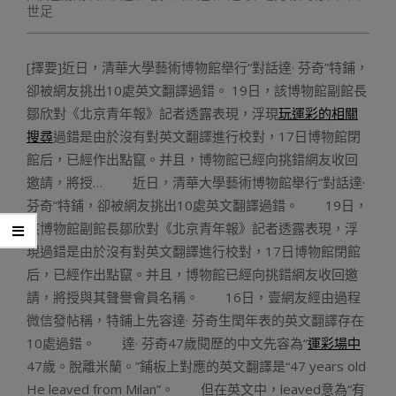
世足
[擇要]近日，清華大學藝術博物館舉行“對話達· 芬奇”特鋪，
卻被網友挑出10處英文翻譯過錯。 19日，該博物館副館長
鄒欣對《北京青年報》記者透露表現，浮現
玩運彩的相關
搜尋
過錯是由於沒有對英文翻譯進行校對，17日博物館閉
館后，已經作出點竄。并且，博物館已經向挑錯網友收回
邀請，將授… 近日，清華大學藝術博物館舉行“對話達·
芬奇”特鋪，卻被網友挑出10處英文翻譯過錯。 19日，
該博物館副館長鄒欣對《北京青年報》記者透露表現，浮
現過錯是由於沒有對英文翻譯進行校對，17日博物館閉館
后，已經作出點竄。并且，博物館已經向挑錯網友收回邀
請，將授與其聲譽會員名稱。 16日，壹網友經由過程
微信發帖稱，特鋪上先容達· 芬奇生閏年表的英文翻譯存在
10處過錯。 達· 芬奇47歲閱歷的中文先容為“
運彩場中
47歲。脫離米蘭。”鋪板上對應的英文翻譯是“47 years old
He leaved from Milan”。 但在英文中，leaved意為“有