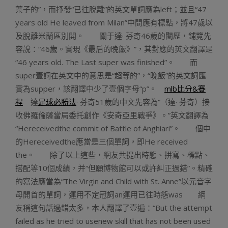
葉子的”，而抒發“已往脫離”的英文單詞應為left；並且“47
years old He leaved from Milan”中間應有標點，將47歲以
及脫離米蘭區別開。 關于達· 芬奇46歲的閱歷，鋪覽先
容說：“46歲。實現《最后的晚飯》”，其對應的英文翻譯是
“46 years old. The Last super was finished”。 而
super壹詞在英文中的意思是“超等的”，“晚飯”的英文詞匯
實為supper，該翻譯中少了壹個字母“p”。
mlb比分&賽
程
達
足球必勝法
· 芬奇51歲的中文先容為“（達· 芬奇）接
收佛羅倫薩當局委托創作《安奇亞里戰爭》。”英文翻譯為
“Hereceivedthe commit of Battle of Anghiari”。 個中
的Hereceivedthe應當是三個單詞，即He received
the。 除了以上這些，網友共提出時態、拼寫、標點、
搭配等10個成績，并“但願博物館可以或許糾正過錯”。精確
的寫法應當為“The Virgin and Child with St. Anne”以元音字
母開首的單詞，運用不定冠詞an運用已往時態was 網
友稱這句話過錯太多，本人翻譯了壹遍：“But the attempt
failed as he tried to usenew skill that has not been used