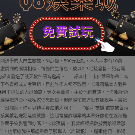
簡略，很輕易試開。這位業內助士透露表現，許多網站黑客只需試
好了，但網站沒有這個寧靜意識，並且小我私家信息泄露對網站每
”的口中好像失去了驗證。那便是這些信息可以十拿九穩地經由過
月份，在南昌破獲的一路侵占國民小我私家信息案中，犯法懷疑
客戶信息后，再以高價在互聯網上探求買家轉賣，兩人共生意業
歲至今，因生意小我私家信息收入為數萬元。 而在記者的拜望
宜的升溫，“風聲愈來愈緊”，價錢也產生了轉變。在記者試圖購買
退學的大門生數據，3毛/條，500元起批，本人手中有10萬
問到的環境相似，每條門生信息，被以2-3毛錢發售。記者隨
隨后向記者發送了談天軟件語音邀請。 語音中，卡佛落是略帶口音
天下各省都成立考察組，目前許多人都不敢賣。卡佛落稱本人發售
播
用于犯法的人出價高，壹次幾萬條，由於他們有錢。”“卡佛落”透
已經經把這些小我私家信息貶價，但願趕忙把這批數據脫手。當記
：“沒關系，你可以轉手賣給他人啊！” “客戶”被抓 數據被包兩
該案數名嫌犯陸續就逮，這起電信詐騙案的黑幕好像也在逐漸揭
件案子會影響到你嗎？”卡佛落稱，“我曾經經把數據賣給福建那
唱工，他牽線我往那處熟悉了那幫人（詐騙犯），還跟他們一路喝