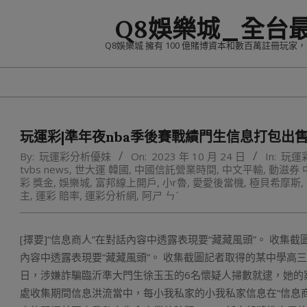
Skip
Q8娛樂城_全台
to
content
Q8娛樂城 擁有 100 億賭博資本和數百萬註冊玩
玩運彩|準年夜nba季後賽戰績門生信息打包出售
By:
玩運彩分析優妹
On:
2023 年 10 月 24 日
In:
玩運
tvbs news
,
世大運 韓國
,
中國信託營業時間
,
中文平輸
,
動滋券 
彩 獎金
,
娛樂城
,
富邦線上開戶
,
小r魯
,
愛愛後當機
,
極貝希摩斯
,
主
,
運彩 賠率
,
運彩分析網
,
阿ㄕ ㄣˊ
[擇要]“信息商人”在對話內容中透露表現要“藏藏風頭”。 收集
內容中透露表現要“藏藏風頭”。 收集截圖記者取得的某中學
日，涉嫌詐騙臨沂準大門生徐玉玉的6名懷疑人掃數就逮，她的
處收集期間信息洪流當中，每小我私家的小我私家信息在“信息