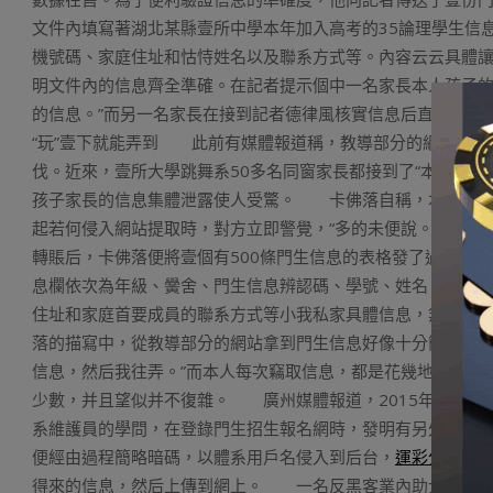
文件內填寫著湖北某縣壹所中學本年加入高考的35論理學生信
機號碼、家庭住址和怙恃姓名以及聯系方式等。內容云云具體
明文件內的信息齊全準確。在記者提示個中一名家長本人孩子的
的信息。”而另一名家長在接到記者德律風核實信息后直呼要
“玩”壹下就能弄到 此前有媒體報道稱，教導部分的網站特別
伐。近來，壹所大學跳舞系50多名同窗家長都接到了“本人孩子
孩子家長的信息集體泄露使人受驚。 卡佛落自稱，本人侵入
起若何侵入網站提取時，對方立即警覺，“多的未便說。”連互
轉賬后，卡佛落便將壹個有500條門生信息的表格發了過來，
息欄依次為年級、黌舍、門生信息辨認碼、學號、姓名、性別
住址和家庭首要成員的聯系方式等小我私家具體信息，無壹
落的描寫中，從教導部分的網站拿到門生信息好像十分簡略。他
信息，然后我往弄。”而本人每次竊取信息，都是花幾地利間往
少數，并且望似并不復雜。 廣州媒體報道，2015年6月，
系維護員的學問，在登錄門生招生報名網時，發明有另外壹個
便經由過程簡略暗碼，以體系用戶名侵入到后台，
運彩分析推
得來的信息，然后上傳到網上。 一名反黑客業內助士提到如