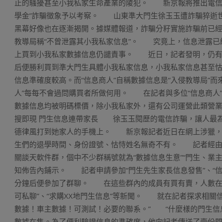
止的騷擾甚至小我私家生命產業的陵犯。 新京報將推出電信
學金”詐騙徵象予以考察。 山東準大門生徐玉玉遭詐騙猝逝
黑幕好像也在逐漸揭開。據媒體報道，詐騙分籽實施詐騙前已
教導局稱“不曾泄露其小我私家信息”。 究竟上，信息泄露已
上買到小我私家數據信息仍譴責事。 近日，記者發明，仍有大
后便勝利買到準大門生具體小我私家信息，小我私家信息甚至怙恃
信息準確度較高。而“信息商人”自稱數據信息是“入侵教導局”而
人”每每不會過問購買者所做何用。 在記者與多位“信息商人
數據信息均被明碼標價，除小我私家外，還有公司運營此類
搜即現 門生信息連帶家長 徐玉玉閱歷的電信詐騙，讓人最
德律風打到她家人的手機上。 新京報記者近日在網上涉獵，
生們的退學時間、身份證號、怙恃姓名無奇不有。 記者經由
關談天軟件群，個中不少群稱號就為“數據信息生意”“門生、業
知佈告內鋪示。 記者申請參加“門生先生家長信息發售”、“信息
分鐘后便參加了群聊。 在這些群內的成員有買有賣，人數在
可私聊”、“求購XX地門生信息”等新聞。 就在記者探求相關
數據！車主數據！可測試！必要的聯系。” “什麼樣的門生信
數據在售。為了便利驗證信息的準確度，他向記者傳送了壹份門