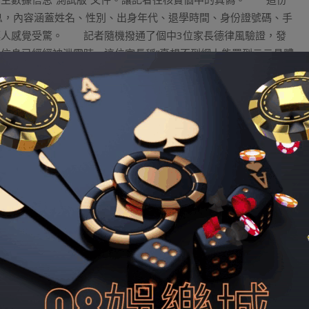
息，內容涵蓋姓名、性別、出身年代、退學時間、身份證號碼、手
讓人感覺受驚。 記者隨機撥通了個中3位家長德律風驗證，發
信息已經經被泄露時，這位家長稱“真想不到網上能買到云云具體
“舉報”，隨即便掛斷了德律風。 泉源 自稱侵入教導局網站
很是輕易攻破，並且大部門的教導部分網站并沒有很好的防范步
的求救德律風”，而這些所謂的“求救”倒是騙子的圈套。而云云多
了教導局的網站，“靠吃這碗飯，數據盡對壹手。” 當記者問
留姓名、聯系方式的哀求也謝絕了。 但當全國午，在收到記者
這些數據填寫整潔，為湖北某市壹中學高三年級門生信息。 信
、出身日期、退學年代、身份證號、獨生後代、戶口地點地、家庭
人漏填。 經記者再次抽樣驗證，這些信息一樣真實。 在卡佛
稱，若是能恆久互助，“你們可以指定天下隨意哪一個處所的門生
相關網站“玩”壹下。 究竟上，教導部分網站被入侵的案例不在
劉某為了望望女兒
足球投注策略
幼兒園報名環境，行使本人收集體
外部登錄窗口，其登錄的賬號以及平凡登錄的賬號根本壹致，劉某
薦
非法獵取了廣州市小學招生報名的34209條數據，并點竄了下載
許壹個案例，曾經有壹個11歲的小孩講演稱本人可以到黌舍網站