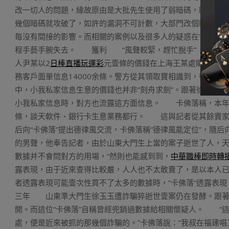
改一切人的問題，緣故原由是大批先生使用了弱暗碼，暗碼太
幾個暗碼就攻破了，如許的漏洞不可計數，大部門改個暗碼就
每沒有間接的影響。而相關的案例以及很多人的疑惑在“卡佛落
程手藝手腕失去。 獲利 “風聲較緊，趕忙脫手” 本年8
人尹某以2
日棒直播玩運彩
元壹條的價錢在上海王某處購買快遞
務客戶面單信息14000余條。警方從其領取寶相識到，從客
中，小我私家信息生意的價錢也并非“刻舟求劍”。跟著徐玉玉事
小我私家信息時，對方也流露這方面信息。 卡佛落稱，本年剛
條，談天軟件、銀行卡生意業務都行。 這與記者從其餘賣家處
后向“卡佛落”提出德律風交流，卡佛落稱“德律風能定位”，
的男聲，他奉告記者，由於山東大門生上當的案子逝世了人，
數據并不會問對方的用場，“然則也能感到到，
中華職棒即時轉
露表現，由于近來查得比較嚴，人人也不太敢賣了，是以本人
者透露表現可能壹次性買不了太多的數據時，“卡佛落”透露表現
三年 山東準大門生徐玉玉遭詐騙猝逝世壹案仍在發酵。跟著
開。而這位“卡佛落”自稱曾經兜銷過數據給相關懷疑人。 “這
處，便是近來被抓的那幾個詐騙的。”卡佛落說：“我叔在福建