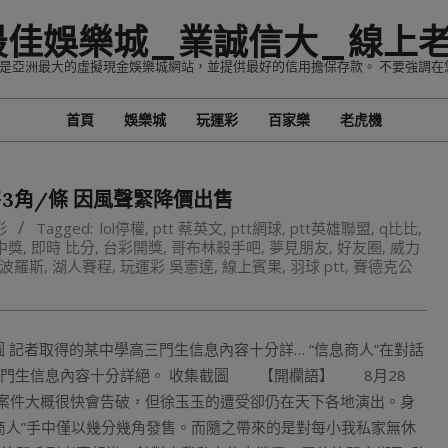
最佳娛樂城_業誠信大_線上
家，是亞洲最大的虛擬現金娛樂城網站，並提供最好的信用擔保存款。 不要強調在
首頁
娛樂城
玩運彩
百家樂
老虎機
Primary
Navigation
Menu
3角/條 因風聲緊降價出售
彩
Tagged:
lol停權
,
ptt 蔡英文
,
ptt網球
,
ptt英雄聯盟
,
q比比
,
中獎
,
即時 比分
,
台彩開獎
,
哥布林殺手吧
,
夢見朋友
,
好友圈
,
威力
波羅斯
,
湖人賽程
,
玩運彩 吳憲達
,
線上賓果
,
羽球 ptt
,
賽德克公
截圖 記者取得的某中學高三門生信息內容十分詳… “信息商人”在對話
高三門生信息內容十分詳絕。 收集截圖 【開欄語】 8月28
案件大概很快會告破，但徐玉玉的遭受卻仍在天下各地演出。身
商人”手中僅以幾分幾角發售。而隨之帶來的是對每小我私家無休