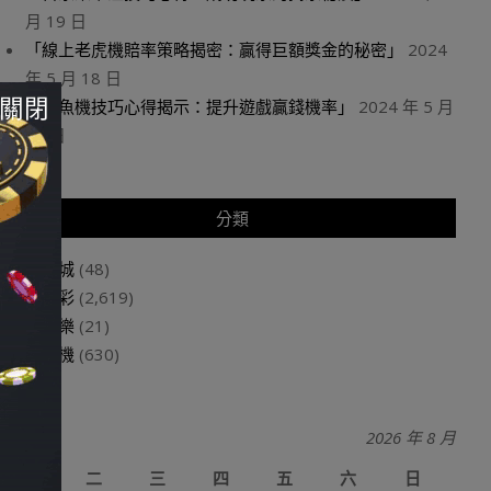
月 19 日
「線上老虎機賠率策略揭密：贏得巨額獎金的秘密」
2024
年 5 月 18 日
關閉
「捕魚機技巧心得揭示：提升遊戲贏錢機率」
2024 年 5 月
18 日
分類
娛樂城
(48)
玩運彩
(2,619)
百家樂
(21)
老虎機
(630)
2026 年 8 月
一
二
三
四
五
六
日