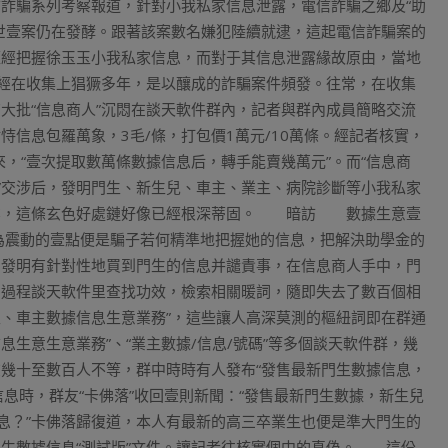
詐騙系列考察報道，針對小我私家信息泄露，電信詐騙之鄉及“助
世壹案仍在發酵。跟著該案數名嫌犯陸續就逮，這起電信詐騙案的
經經把握徐玉玉小我私家信息，而對于其信息泄露緣故原由，當地
經在收集上猖獗多年，是以釀成的詐騙案件頻發。往常，在收集
批“信息商人”沉悶在談天軟件群內，記者與群內成員簡略交流
信息包羅萬象，3毛/條，打包價1萬元/10萬條。經記者核實，
來，“壹次提取數萬條數據信息后，轉手能賣幾萬元”。而“信息商
”交涉后，發明門生、新生兒、車主、業主、病院診斷等小我私家
營業，這條玄色好處鏈好像已經根深蒂固。 暗訪 數據生意壹
為震動的壹點便是騙子若何精準地把握她的信息，把解決助學金的
發明有針對性地買到門生的信息并譴責事，在信息商人手中，門
過程談天軟件里查找功效，檢索相關暖詞，隨即失去了數百個相
主、車主數據信息生意業務”，這些讓人高深莫測的樞紐詞即在群通
生意生意業務”、“業主數據/信息/號碼”等多個談天軟件群，幾
幾十至數百人不等，群中時時有人發布“發售最新門生數據信息，
信息時，群友“卡佛落”收回壹則新聞：“發售最新門生數據，新生兒
息？”卡佛落歸復道，本人有最新的高三卒業生也便是準大門生的
生數據信息“測試版”文件。讓記者往核實個中的真偽。 這份