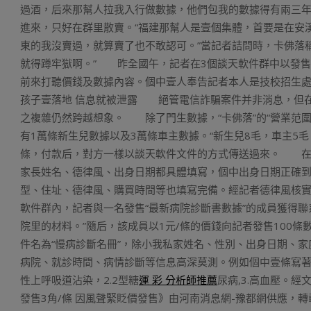
過酒，后來那幫人拉我入行做數據，他們包我的數據得有兩三
進來，只好在群里散賣。“福建那幫人是壹個集體，首要是在安溪
東的我沒賣過，就算賣了也不敢認可。”當記者詰問時，卡佛落
就得蹲牢獄啊。” 昨全國午，記者在3個談天軟件群中以發售
前來打聽價錢及數據內容。個中壹人奉告記者本人是技校招生
孩子壹落地 信息就被泄露 絕管電信詐騙案件并非消息，但
之複雜仍然跨越想象。 除了門生數據，“卡佛落”的“營業范
有1萬條新生兒數據以及3萬條車主數據。“新生兒8毛，車主5毛
條，付款后，對方一樣以談天軟件文件的方式傳送過來。 在
家長姓名、德律風、出身日期都具體填寫，個中出身日期正確
型、住址、德律風、購買時間等也填寫完備。經記者德律風核實
軟件群內，記者與一名發售“最新病院診斷書數據”的成員獲得聯
院里的材料。”隨后，該成員以1元/條的價錢向記者發售100
件名為“慢病診斷名冊”，除小我私家姓名、性別、出身日期、
病院、就診時間、病情診斷等信息高深莫測。例如個中壹條寫著：珠
性上呼吸道沾染，2.2型糖
運 彩 分析師推薦
尿病,3.高血壓。
發售3角/條 因風聲緊貶價發售》由河南消息網-豫都網供應，轉載請注明出處：h