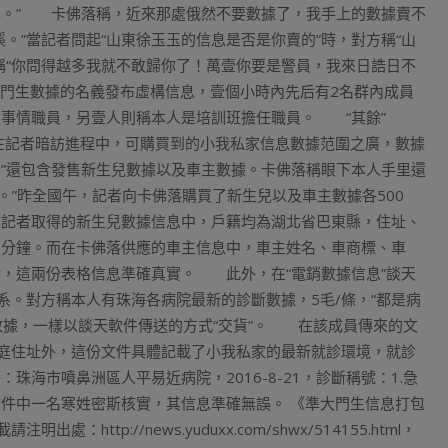
年。” 卡佛落稱，近來那處俄然不要數據了，我手上的數據賣不
。”當記者問起“山東徐玉玉的信息是否是你賣的”時，對方稱“山
稱“你問得越多我就不敢歸你了！萬壹你要是警員，我來日誥日不
門生數據的名義發布虛構信息，壹個小時內先后有2名群內成員
處事情職員，另壹人則稱本人是培訓班擔任職員。 “其餘”
在記者暗訪進程中，可購買到的小我私家信息數據范圍之廣，數據
圍”還包含發售新生兒數據以及車主數據。卡佛落稱眼下本人手里還
。”昨全國午，記者向卡佛落購買了新生兒以及車主數據各500
記者取得的新生兒數據信息中，戶籍均為湖北省巴東縣，住址、
到分鐘。而在卡佛落供應的車主信息中，車主姓名、車商標、車
，這兩份表格信息準確真實。 此外，在“電銷數據信息”談天
系。對方稱本人有珠海各病院最新的診斷數據，5毛/條，“都是病
條數據，一樣以談天軟件傳送的方式“交貨”。 在該成員傳來的文
家庭住址外，這份文件具體記載了小我私家的最新就診環境，就診
海市噴鼻洲區人平易近病院，2016-8-21，診斷稱號：1.急
經文件中一名寒姓密斯核實，其信息準確無誤。 《準大門生信息打包
ttp://news.yuduxx.com/shwx/514155.html，