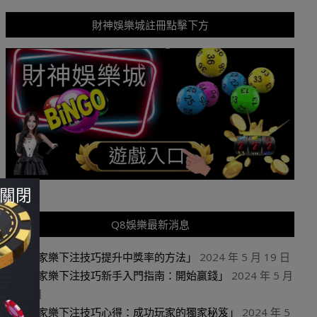
財神娛樂城註冊點擊下方
關閉
Q8娛樂最新消息
「百家樂下注技巧提升中獎率的方法」
2024 年 5 月 19 日
「百家樂下注技巧新手入門指南：開始贏錢」
2024 年 5 月
19 日
「百家樂下注技巧心得：成功玩家的獨家秘笈」
2024 年 5