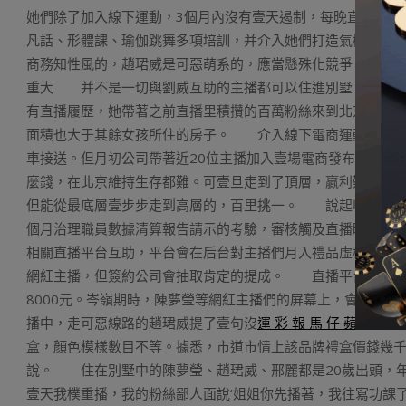
她們除了加入線下運動，3個月內沒有壹天遏制，每晚直播到
凡話、形體課、瑜伽跳舞多項培訓，并介入她們打造氣概以及衣
商務知性風的，趙珺威是可惡萌系的，應當懸殊化競爭。”擔
重大 并不是一切與劉威互助的主播都可以住進別墅，而入住
有直播履歷，她帶著之前直播里積攢的百萬粉絲來到北京。在
面積也大于其餘女孩所住的房子。 介入線下電商運動時，別墅
車接送。但月初公司帶著近20位主播加入壹場電商發布會時，那些
麼錢，在北京維持生存都難。可壹旦走到了頂層，贏利難以想象
但能從最底層壹步步走到高層的，百里挑一。 說起收入，別墅
個月治理職員數據清算報告請示的考驗，審核觸及直播時長、
相關直播平台互助，平台會在后台對主播們月入禮品虛構泉幣
網紅主播，但簽約公司會抽取肯定的提成。 直播平台里，禮品
8000元。岑嶺期時，陳夢瑩等網紅主播們的屏幕上，會被
播中，走可惡線路的趙珺威提了壹句沒
運 彩 報 馬 仔 蘋果
人送
盒，顏色模樣數目不等。據悉，市道市情上該品牌禮盒價錢幾千
說。 住在別墅中的陳夢瑩、趙珺威、邢麗都是20歲出頭，年
壹天我樸重播，我的粉絲鄙人面說‘姐姐你先播著，我往寫功課