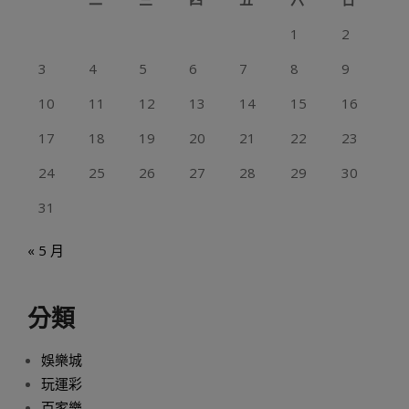
1
2
3
4
5
6
7
8
9
10
11
12
13
14
15
16
17
18
19
20
21
22
23
24
25
26
27
28
29
30
31
« 5 月
分類
娛樂城
玩運彩
百家樂