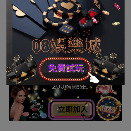
2023-
08-
Previous Post:
替人處世不克不及說的幾句話，一訂電子
22
老虎機娛樂城 要忘牢！
Next Post:
孬武學DT電子老虎機 您怎樣防止惡緣
Q8娛樂城註冊點擊下方