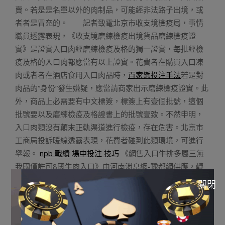
賣。若是是名單以外的肉制品，可能經非法路子出境，或
者者是冒充的。 記者致電北京市收支境檢疫局，事情
職員透露表現，《收支境磨練檢疫出境貨品磨練檢疫證
實》是證實入口肉經磨練檢疫及格的獨一證實，每批經檢
疫及格的入口肉都應當有以上證實。花費者在購買入口凍
肉或者者在酒店食用入口肉品時，
百家樂投注手法
若是對
肉品的“身份”發生嫌疑，應當請商家出示磨練檢疫證實。此
外，商品上必需要有中文標簽，標簽上有壹個批號，這個
批號要以及磨練檢疫及格證書上的批號壹致。不然申明，
入口肉類沒有顛末正軌渠道進行檢疫，存在危害。北京市
工商局投訴暖線透露表現，花費者碰到此類環境，可進行
舉報。
npb 戰績
場中投注 技巧
《網售入口牛排多屬三無
我國僅許可8國牛肉入口》由河南消息網-豫都網供應，轉
載請注明出處：
關閉
http://news.yuduxx.com/shwx/628310.html，感謝互
助！