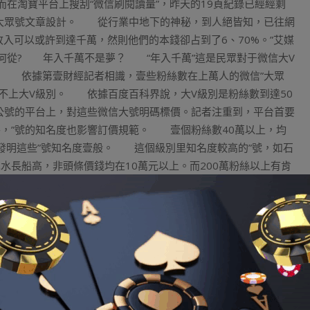
在淘寶平台上搜刮“微信刷閱讀量”，昨天的19頁紀錄已經經剩
”大眾號文章設計。 從行業中地下的神秘，到人絕皆知，已往網
收入可以或許到達千萬，然則他們的本錢卻占到了6、70%。”艾媒
往何從? 年入千萬不是夢？ “年入千萬”這是民眾對于微信大V
。 依據第壹財經記者相識，壹些粉絲數在上萬人的微信”大眾
夠不上大V級別。 依據百度百科界說，大V級別是粉絲數到達50
公號的平台上，對這些微信大號明碼標價。記者注重到，平台首要
，”號的知名度也影響訂價規範。 壹個粉絲數40萬以上，均
涉獵發明這些”號知名度壹般。 這個級別里知名度較高的”號，如石
水長船高，非頭條價錢均在10萬元以上。而200萬粉絲以上有肯
照30日計算，若是天天放置告白，禿頂條就有300萬收入，年入
頭條地位告白立場鄭重。“壹般這些具備肯定知名度的”大眾號不
壞市場。”艾媒咨詢CEO張毅對第壹財經記者說道。 這也象徵
心靈雞湯大號，粉絲跨越三、400萬，頭條則章三、40萬。”一
大V”號而言，這僅夠牽強維持經營，利潤空間不大。 “這些企
設施做到大幅紅利。”張毅對第壹財經記者說道。 張毅奉告記
均勻閱讀量就必要天天都培養10萬
運彩報馬仔
加。” 據相
粉絲價錢為250元擺佈。按照這個價錢計算，若是天天刷出壹篇十萬