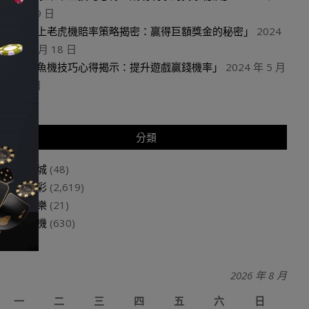
月 19 日
「線上老虎機賠率策略揭密：贏得巨額獎金的秘密」
2024
年 5 月 18 日
「捕魚機技巧心得揭示：提升遊戲贏錢機率」
2024 年 5 月
18 日
分類
娛樂城
(48)
玩運彩
(2,619)
百家樂
(21)
老虎機
(630)
2026 年 8 月
一
二
三
四
五
六
日