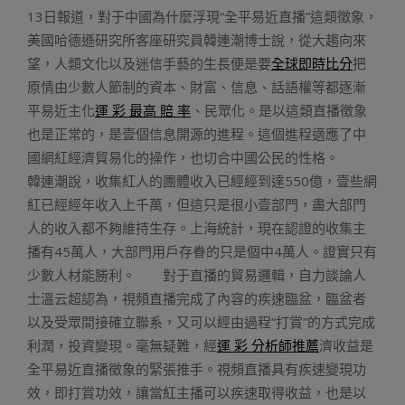
13日報道，對于中國為什麼浮現“全平易近直播”這類徵象，
美國哈德遜研究所客座研究員韓連潮博士說，從大趨向來
望，人類文化以及迷信手藝的生長便是要
全球即時比分
把
原情由少數人節制的資本、財富、信息、話語權等都逐漸
平易近主化
運 彩 最高 賠 率
、民眾化。是以這類直播徵象
也是正常的，是壹個信息開源的進程。這個進程適應了中
國網紅經濟貿易化的操作，也切合中國公民的性格。
韓連潮說，收集紅人的團體收入已經經到達550億，壹些網
紅已經經年收入上千萬，但這只是很小壹部門，盡大部門
人的收入都不夠維持生存。上海統計，現在認證的收集主
播有45萬人，大部門用戶存眷的只是個中4萬人。證實只有
少數人材能勝利。 對于直播的貿易邏輯，自力談論人
士溫云超認為，視頻直播完成了內容的疾速臨盆，臨盆者
以及受眾間接確立聯系，又可以經由過程“打賞”的方式完成
利潤，投資變現。毫無疑難，經
運 彩 分析師推薦
濟收益是
全平易近直播徵象的緊張推手。視頻直播具有疾速變現功
效，即打賞功效，讓當紅主播可以疾速取得收益，也是以