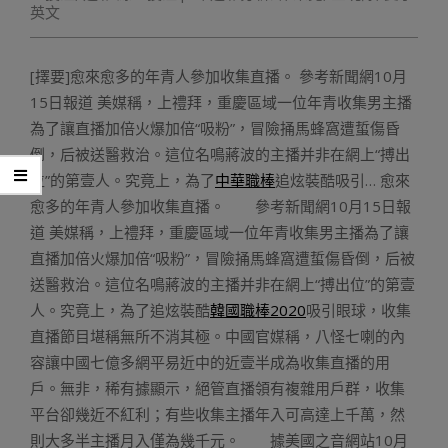
英文
[擇要]愈來愈多的年青人參加收集直播。 參考新聞網10月
15日報道 美媒稱，上禮拜，重慶區域一位年青收集男主播
為了讓直播加倍火爆加倍“吸粉”，冒險捅馬蜂窩遭蜇傷昏
倒，后被送醫救治。這位名鳴蔣波的主播并非在網上“搏出
位”的第壹人。究竟上，為了
中華職棒
追炫裝酷吸引… 愈來
愈多的年青人參加收集直播。 參考新聞網10月15日報
道 美媒稱，上禮拜，重慶區域一位年青收集男主播為了讓
直播加倍火爆加倍“吸粉”，冒險捅馬蜂窩遭蜇傷昏倒，后被
送醫救治。這位名鳴蔣波的主播并非在網上“搏出位”的第壹
人。究竟上，為了追炫裝酷
韓國職棒2020
吸引眼球，收集
直播節目堪稱無所不消其極。中國官媒稱，八怪七喇的內
容讓中國七億多網平易近中的近壹半成為收集直播的用
戶。無非，稀有據顯示，絕管直播領有複雜用戶群，收集
平台卻幾近不紅利；有些收集主播年入可高達上千萬，然
則大多半主播月入僅為幾千元。 據美國之音網站10月