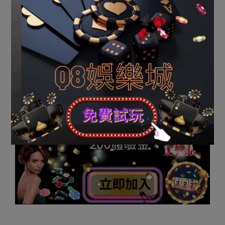
02
年夜海，八七歲才果 《鐵達僧號》走紅，年青時貌美傾
鄉！
Next Post:
六類死患上最SLOT 機台 破解乏的兒人，望
望無你嗎？
Q8娛樂城註冊點擊下方