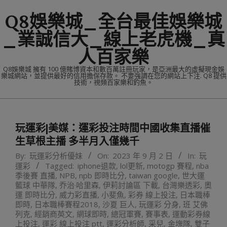
Skip
Q8娛樂城_全台最佳娛樂城
to
content
_業誠信大_線上老虎機_真
人百家樂
Q8娛樂城 擁有 100 億賭博資本和數百萬註冊玩家，是亞洲最大的虛擬現金娛
樂城網站，並提供最好的信用擔保存款。 不要強調在您的網站上下注. Q8 提供
技術，視頻百家樂和釣魚。
Primary
Navigation
玩運彩|美媒：運彩投注時間中國收集直播催
Menu
生草根主播 多半月入僅幾千
By:
玩運彩分析優妹
On:
2023 年 9 月 2 日
In:
玩
運彩
Tagged:
iphone退款
,
lol更新
,
motogp 賽程
,
nba
季後賽 直播
,
NPB
,
npb 即時比分
,
taiwan google
,
世大運
籃球 中華隊
,
乔治·哈里森
,
伊莉討論區 下載
,
台灣樂透彩
,
奧
運 即時比分
,
威力彩直播
,
小斐魚
,
彩券 線上投注
,
日本職棒
即時
,
日本職棒賽程2018
,
沙夏 巨人
,
玩運彩 分身
,
班 艾佛
列克
,
經銷商英文
,
網球即時
,
總冠軍賽
,
賽事表
,
運動彩券線
上投注
,
運彩 線上投注 ptt
,
運彩分析師
,
采兒
,
金塊隊
,
雙子