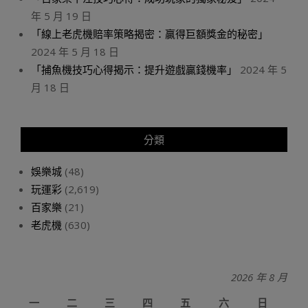
年 5 月 19 日
「線上老虎機賠率策略揭密：贏得巨額獎金的秘密」
2024 年 5 月 18 日
「捕魚機技巧心得揭示：提升遊戲贏錢機率」
2024 年 5
月 18 日
分類
娛樂城
(48)
玩運彩
(2,619)
百家樂
(21)
老虎機
(630)
2026 年 8 月
一
二
三
四
五
六
日