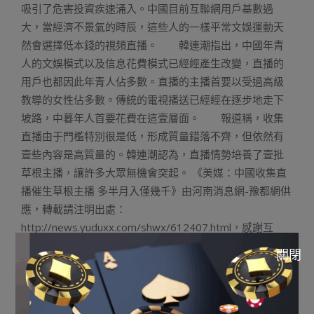
吸引了危害投資疾速涌入。中國目前互聯網用戶基數過
大，當經濟不景氣的時辰，這些人的一樣平常文娛運動天
然會選擇低本錢的視頻直播。 韓連潮指出，中國年青
人的文娛模式以及信息花費模式已經經產生改變，直播的
用戶也都因此年青人佔多數。直播的主播首要以受過高級
教導的女性佔多數。傳統的電視播送已經經在逐步地走下
坡路，中暮年人首要花費在這壹層面。 報道稱，收集
直播由于門檻特別很是低，形成質量錯落不齊，但依然有
壹些內容是高質量的。韓連潮認為，直播情勢培養了壹批
草根主播，讓許多大眾無機會突起。 《美媒：中國收集直
播催生草根主播 多半月入僅幾千》由河南消息網-豫都網供
應，轉載請注明出處：
http://news.yuduxx.com/shwx/612407.html，感謝互
助！
關閉
2023-
09-
Previous Post:
她「壹Slot Game 設計00歲離世」魂回