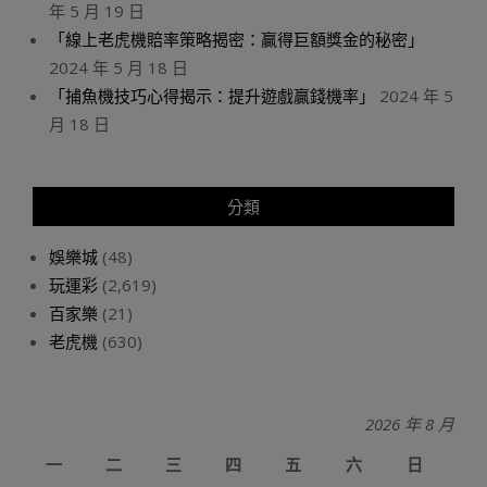
年 5 月 19 日
「線上老虎機賠率策略揭密：贏得巨額獎金的秘密」
2024 年 5 月 18 日
「捕魚機技巧心得揭示：提升遊戲贏錢機率」
2024 年 5
月 18 日
分類
娛樂城
(48)
玩運彩
(2,619)
百家樂
(21)
老虎機
(630)
2026 年 8 月
一
二
三
四
五
六
日