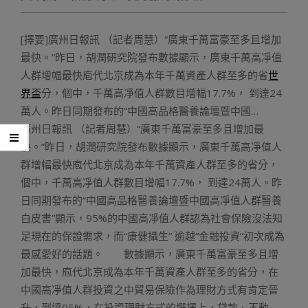
[擇要]廣州日報訊 （記者周慧）“廣東千萬富豪至多且增加
最快。”昨日，胡潤研究院發布數據顯示，廣東千萬高凈值
人群增幅最快庖代北京成為本年千萬資產人群至多的省
世
界盃
分，個中，千萬高凈值人群數目增幅17.7%， 到達24
萬人。昨日同期發布的“中國高品格醫養論壇暨中國…
廣州日報訊 （記者周慧）“廣東千萬富豪至多且增加最
快。”昨日，胡潤研究院發布數據顯示，廣東千萬高凈值人
群增幅最快庖代北京成為本年千萬資產人群至多的省分，
個中，千萬高凈值人群數目增幅17.7%， 到達24萬人。昨
日同期發布的“中國高品格醫養論壇暨中國高凈值人群醫養
白皮書”顯示，95%的中國高凈值人群認為社會保險沒法知
足現在的保證需求，而“康健攝生” 逾越“金融投資”初次成為
最感愛好的話題。 數據顯示，廣東千萬富豪至多且增
加最快，庖代北京成為本年千萬資產人群至多的省分，在
中國高凈值人群投資之中貿易保險作為理財方式有肯定晉
升，到達95%，在投資理財方式的選擇上，貸款、不動