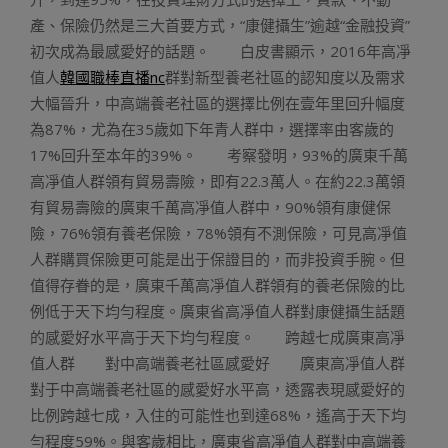
產、保險仍然是三大首要方式，“康健攝生”逾越“金融投資”
初次成為最感愛好的話題。 白皮書顯示，2016年高凈
值人
韓國職棒直播nc
群對新型養老社區的認知度以及需求
大幅晉升，中高端養老社區的選擇比例在壹年里回升幅度
為87%，尤為在35歲如下年青人群中，選擇率由客歲的
17%回升至本年的39%。 考察發明，93%的廣東千萬
高凈值人群領有貿易壽險，即有22.3萬人。在約22.3萬領
有貿易壽險的廣東千萬高凈值人群中，90%領有康健保
險，76%領有養老保險，78%領有不測保險，可見高凈值
人群購買保險更可能是出于保證目的，而非投資手腕。但
值得存眷的是，廣東千萬高凈值人群領有的養老保險的比
例低于天下均勻程度。廣東省高凈值人群對康健攝生話題
的感愛好水平高于天下均勻程度。 跨越七成廣東高凈
值人群 對中高端養老社區感愛好 廣東高凈值人群
對于中高端養老社區的感愛好水平高，透露表現感愛好的
比例跨越七成，入住的可能性也到達68%，遙高于天下均
勻程度59%。與客歲相比，廣東省高凈值人群對中高端養