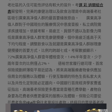
老社區的入住可能性評估有較大的晉升。考
運 彩 過關組合
表
察發明，完美的康健治理以及飲食治理是中高端養老社
區吸引廣東高凈值人群的最首要緣故原由。 廣東高凈
值人群對于中國現在的醫療情況中意度壹般，私立病院需
求疾速增加。依據考察，易疲乏、肩頸不適以及影像力降
低是廣東高凈值人群常見康健攪擾，個中易疲乏遙高于天
下均勻程度。調整飲食以及就寢是廣東高凈值人群辦理康
健攪擾的首要方式，比例均跨越七成。考察數據顯示，
72%廣東高凈值人群壹年體檢壹次，14%半年壹次，少于
兩年壹次的比例僅占2%。 德裕世家履行總司理、首席
保險規劃師薄衛平易近認為，將來高端醫療產物會供應加
倍周全的服務以及體驗，行使互聯網的特色生長私家大夫
以及共性化定制是必定趨向。中國銀行首席經濟學家曹遙
征指出，高端養老保險更多應當是壹種花費舉動，產物自
身要為花費者供應更優質的服務以及體驗，保險公司要從
花費者角度
nba比分
往考量設計產物，終極目的要使養老保
險成為花費者生涯中的必須品。
足球投注方法
《胡潤研究
關閉