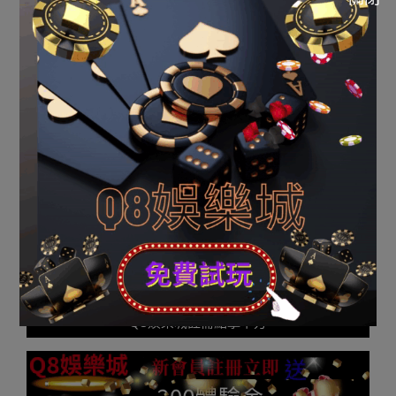
院發布數據：廣東千萬富豪至多增加最快》由河南消息網-
豫都網供應，轉載請注明出處：
http://news.yuduxx.com/shwx/535329.html，感謝互
助！
2023-
10-
Previous Post:
玩運彩|老太撿兩萬多元世界盃皮包 留下
14
外包裝袋拋棄皮包(圖)
Next Post:
玩運彩|春妮否定曾被郭德綱睡 發聲明：與我
即時比分app有關
Q8娛樂城註冊點擊下方