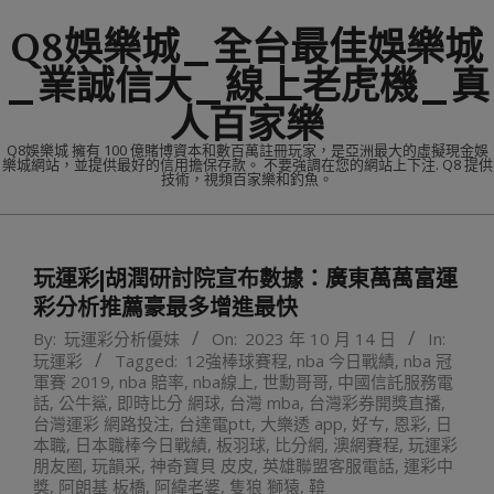
Skip
Q8娛樂城_全台最佳娛樂城
to
content
_業誠信大_線上老虎機_真
人百家樂
Q8娛樂城 擁有 100 億賭博資本和數百萬註冊玩家，是亞洲最大的虛擬現金娛
樂城網站，並提供最好的信用擔保存款。 不要強調在您的網站上下注. Q8 提供
技術，視頻百家樂和釣魚。
Primary
Navigation
玩運彩|胡潤研討院宣布數據：廣東萬萬富運
Menu
彩分析推薦豪最多增進最快
By:
玩運彩分析優妹
On:
2023 年 10 月 14 日
In:
玩運彩
Tagged:
12強棒球賽程
,
nba 今日戰績
,
nba 冠
軍賽 2019
,
nba 賠率
,
nba線上
,
世勳哥哥
,
中國信託服務電
話
,
公牛鯊
,
即時比分 網球
,
台灣 mba
,
台灣彩券開獎直播
,
台灣運彩 網路投注
,
台達電ptt
,
大樂透 app
,
好ㄘ
,
恩彩
,
日
本職
,
日本職棒今日戰績
,
板羽球
,
比分網
,
澳網賽程
,
玩運彩
朋友圈
,
玩韻采
,
神奇寶貝 皮皮
,
英雄聯盟客服電話
,
運彩中
獎
,
阿朗基 板橋
,
阿緯老婆
,
隻狼 獅猿
,
鞥