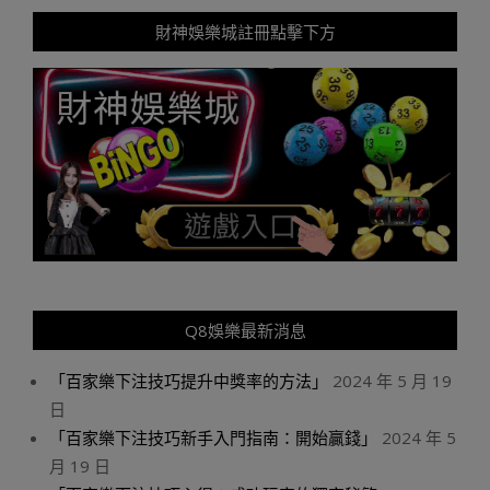
財神娛樂城註冊點擊下方
Q8娛樂最新消息
「百家樂下注技巧提升中獎率的方法」
2024 年 5 月 19
日
「百家樂下注技巧新手入門指南：開始贏錢」
2024 年 5
月 19 日