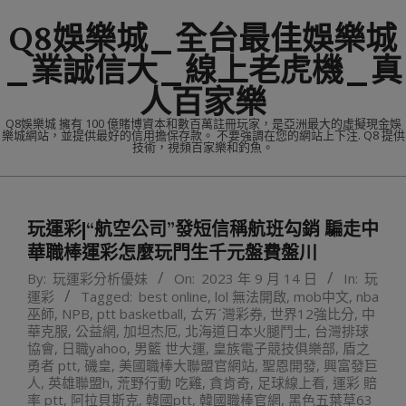
Skip
Q8娛樂城_全台最佳娛樂城
to
content
_業誠信大_線上老虎機_真
人百家樂
Q8娛樂城 擁有 100 億賭博資本和數百萬註冊玩家，是亞洲最大的虛擬現金娛
樂城網站，並提供最好的信用擔保存款。 不要強調在您的網站上下注. Q8 提供
技術，視頻百家樂和釣魚。
Primary
Navigation
玩運彩|“航空公司”發短信稱航班勾銷 騙走中
Menu
華職棒運彩怎麼玩門生千元盤費盤川
By:
玩運彩分析優妹
On:
2023 年 9 月 14 日
In:
玩
運彩
Tagged:
best online
,
lol 無法開啟
,
mob中文
,
nba
巫師
,
NPB
,
ptt basketball
,
ㄊㄞˊ灣彩券
,
世界12強比分
,
中
華克服
,
公益網
,
加坦杰厄
,
北海道日本火腿鬥士
,
台灣排球
協會
,
日職yahoo
,
男籃 世大運
,
皇族電子競技俱樂部
,
盾之
勇者 ptt
,
磯皇
,
美國職棒大聯盟官網站
,
聖恩開發
,
興富發巨
人
,
英雄聯盟h
,
荒野行動 吃雞
,
貪肯奇
,
足球線上看
,
運彩 賠
率 ptt
,
阿拉貝斯克
,
韓國ptt
,
韓國職棒官網
,
黑色五葉草63