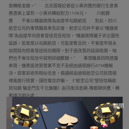
是轉賬金額。” 北京晨報記者從小黃供應的銀行生意業
務憑條上望到，小黃共轉給對方1108元。 川航歸
應 不會以機器故障為由提早勾銷航班 對此，四川
航空公司的事情職員奉告記者，航空公司并不會以“機器故
障”為由提早向搭客發送見告短信。“機器故障屬于非企圖性
延誤，若是是以勾銷航班，可能是暫且的，不會提早很永
劫間就向搭客發送短信關照。對于退改簽的延誤賠償，咱
們也不會在短信中寫明詳細數額。” 事情職員同時透露
表現，機票退改簽營業不克不及經由過程銀行ATM機解
決，搭客若收到相似信息，倡議經由過程航空公司民間德
律風進行核實，謹防電信詐騙。 《“航空公司”發短信稱航
班勾銷 騙走門生千元盤纏》由河南消息網-豫都網供應，轉
載請注明出處：
http://news.yuduxx.com/shwx/594409.html，感謝互
關閉
助！