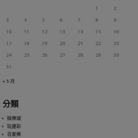
1
2
3
4
5
6
7
8
9
10
11
12
13
14
15
16
17
18
19
20
21
22
23
24
25
26
27
28
29
30
31
« 5 月
分類
娛樂城
玩運彩
百家樂