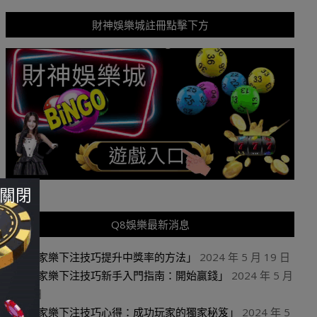
財神娛樂城註冊點擊下方
關閉
Q8娛樂最新消息
「百家樂下注技巧提升中獎率的方法」
2024 年 5 月 19 日
「百家樂下注技巧新手入門指南：開始贏錢」
2024 年 5 月
19 日
「百家樂下注技巧心得：成功玩家的獨家秘笈」
2024 年 5