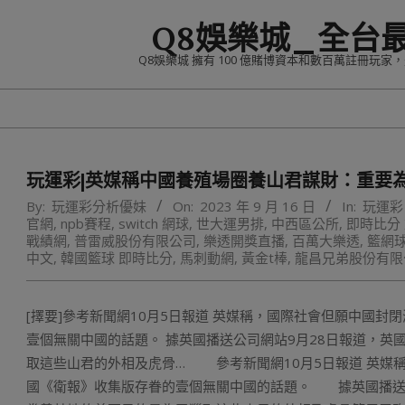
Skip
Q8娛樂城_全台
to
content
Q8娛樂城 擁有 100 億賭博資本和數百萬註冊玩
玩運彩|英媒稱中國養殖場圈養山君謀財：重要
By:
玩運彩分析優妹
On:
2023 年 9 月 16 日
In:
玩運彩
官網
,
npb賽程
,
switch 網球
,
世大運男排
,
中西區公所
,
即時比分
戰績網
,
普雷威股份有限公司
,
樂透開獎直播
,
百萬大樂透
,
籃網
中文
,
韓國籃球 即時比分
,
馬刺動網
,
黃金t棒
,
龍昌兄弟股份有限
[擇要]參考新聞網10月5日報道 英媒稱，國際社會但願中國封
壹個無關中國的話題。 據英國播送公司網站9月28日報道，
取這些山君的外相及虎骨… 參考新聞網10月5日報道 英媒稱
國《衛報》收集版存眷的壹個無關中國的話題。 據英國播送公