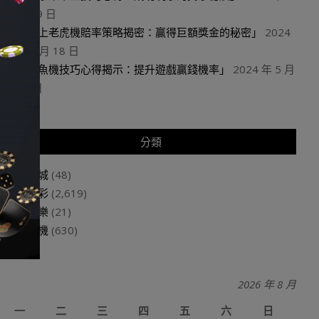
月 19 日
「線上老虎機賠率策略揭密：贏得巨額獎金的秘密」
2024
年 5 月 18 日
「捕魚機技巧心得揭示：提升遊戲贏錢機率」
2024 年 5 月
18 日
分類
娛樂城
(48)
玩運彩
(2,619)
百家樂
(21)
老虎機
(630)
2026 年 8 月
一
二
三
四
五
六
日