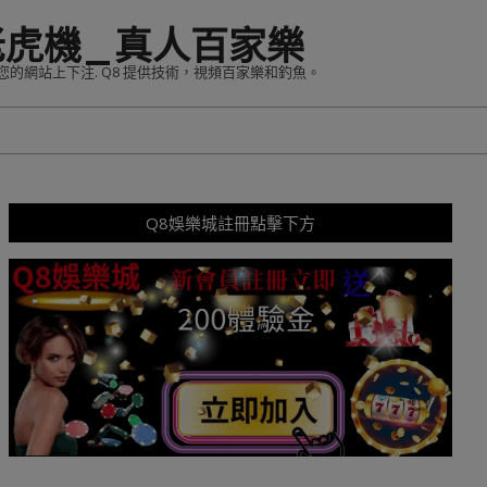
老虎機_真人百家樂
您的網站上下注. Q8 提供技術，視頻百家樂和釣魚。
Q8娛樂城註冊點擊下方