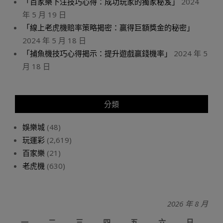
「百家樂下注技巧心得：成功玩家的獨家秘笈」
2024
年 5 月 19 日
「線上老虎機賠率策略揭密：贏得巨額獎金的秘密」
2024 年 5 月 18 日
「捕魚機技巧心得揭示：提升遊戲贏錢機率」
2024 年 5
月 18 日
分類
娛樂城
(48)
玩運彩
(2,619)
百家樂
(21)
老虎機
(630)
2026 年 8 月
一
二
三
四
五
六
日