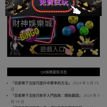
財神娛樂城註冊點擊下方
Q8娛樂最新消息
「百家樂下注技巧提升中獎率的方法」
2024 年 5 月 19
日
「百家樂下注技巧新手入門指南：開始贏錢」
2024 年 5
月 19 日