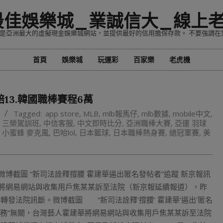
最佳娛樂城_業誠信大_線上
家，是亞洲最大的虛擬現金娛樂城網站，並提供最好的信用擔保存款。 不要強調在
首頁
娛樂城
玩運彩
百家樂
老虎機
Primary
Navigation
Menu
13.韓國職棒賽程6萬
Tagged:
app store
,
MLB
,
mlb報馬仔
,
mlb數據
,
mobile中文
,
,
三榮駕訓班
,
中信客服
,
中文即時比分
,
亞洲職棒大賽
,
亞運 羽球
,
小蜜蜂 麥克風
,
巴哈lol
,
日本籃球
,
日本職棒熱身賽
,
總冠軍賽
,
美
博截圖 “新司法詮釋撐腰 霍建華逼出匿名發帖者”追蹤 新京報訊
華將網易網站與收集用戶焦某某訴至法院（新京報延續報道），昨
發法院訊斷。微博截圖 “新司法詮釋‘撐腰’ 霍建華‘逼出’匿名
業務”無關，台灣藝人霍建華將網易網站與收集用戶焦某某訴至法院