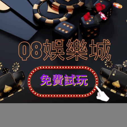
方式以及范圍，并對霍建華進行精力損害補償。個中，焦某某節選
傷，承當次要義務。
運彩分析line
《被指涉“橫店性生意業務” 霍建
/news.yuduxx.com/shwx/555432.html，感謝互助！
場中投注 技巧欺騙團伙
分析line難