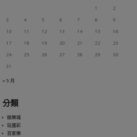
1
2
3
4
5
6
7
8
9
10
11
12
13
14
15
16
17
18
19
20
21
22
23
24
25
26
27
28
29
30
31
« 5 月
分類
娛樂城
玩運彩
百家樂