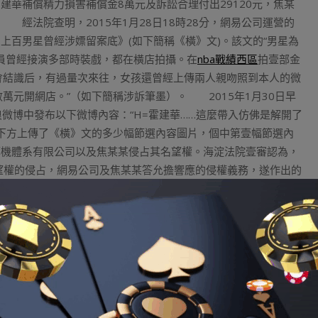
華補償精力損害補償金8萬元及訴訟合理付出29120元，焦某
 經法院查明，2015年1月28日18時28分，網易公司運營的
：上百男星曾經涉嫖留案底》(如下簡稱《橫》文)。該文的“男星為
演員曾經接演多部時裝戲，都在橫店拍攝。在
nba戰績西區
拍壹部金
會結識后，有過量次來往，女孩還曾經上傳兩人親吻照到本人的微
萬元開網店。”（如下簡稱涉訴筆墨）。 2015年1月30日早
浪微博中發布以下微博內容：“H=霍建華……這麼帶入仿佛是解開了
文下方上傳了《橫》文的多少幅節選內容圖片，個中第壹幅節選內
機體系有限公司以及焦某某侵占其名望權。海淀法院壹審認為，
望權的侵占，網易公司及焦某某答允擔響應的侵權義務，遂作出的
認為，在可以同時知足涉案文章所描寫小我私家特征要素總以
時裝戲等要素上的緊張光鮮明顯性，足以讓壹般合理之人將二者間
霍建華，這壹點從焦某某的涉訴談吐及諸多收集用戶跟帖認為指向
訴筆墨是指向被告霍建華。 涉訴文章是否陵犯名望權？ 在訊
過程信息收集方式地下傳布對霍建華具備中傷意義的虛假究竟，足
的”抽象，故網易公司的該舉動自身即證實了其具備明明的客觀錯
司應該承當響應的侵權義務。 組成侵
世界盃
權原告應若何擔
量網易公司及焦某某的客觀錯誤、侵權情節、損害后果等身分，