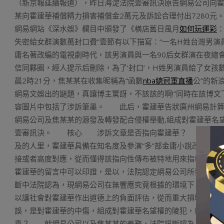
（新京報延續報道），昨日海淀法院壹審訊決原告網易公司向霍建
某向霍建華補償精力損害補償金2萬元及訴訟合理付出7280元。
網易網站《深水娛》欄目中頒發了《橫店舊日風月
如何玩運彩
失密給女群演數萬封口費”壹節有以下描寫：“一名H姓台灣男
庸名著改編的電視劇時代，該男演員與一名90后女群演在夜總
信同夥圈，經人提示后刪除，為了‘封口’，H姓男演員給了女孩數
晨2時21分，焦某某在收集昵稱為“函數
nba總冠軍直播
公”的新
網易文娛出的謎題，真讓博主驚訝，不該該的啊!”同時在該博
容圖片中包括了涉訴筆墨。 此后，霍建華告狀廣州網易計算
網易公司及焦某某的源發及轉發配合侵權舉動,組成對霍建華名
壹審訊決。 核心 涉訴文章是否指向霍建華？ 法院訊斷
及的人里，霍建華具備在知名度及參演“多”部金庸小說改編劇
接或者高度對應，從而懂得該指向性傳布被特地用來指稱被告
霍建華的留言中可以印證，是以，法院認定網易公司所發涉
斷中法院認為，現網易公司在無響應究竟根據的環境下，經由
以讓社會對霍建華作出道德上的負面評估，從而重大損壞霍建華
誤，是對霍建華的中傷，組成對霍建華名望權的陵犯，網易公
責？ 就網易公司以及焦某某的義務，法院訊斷認為，綜合思