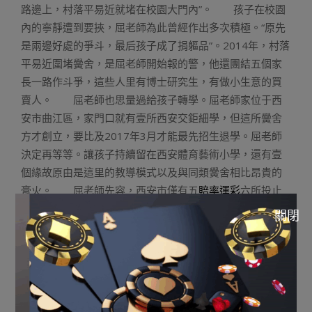
路邊上，村落平易近就堵在校園大門內”。 孩子在校園
內的寧靜遭到要挾，屈老師為此曾經作出多次積極。“原先
是兩邊好處的爭斗，最后孩子成了捐軀品”。2014年，村落
平易近圍堵黌舍，是屈老師開始報的警，他還團結五個家
長一路作斗爭，這些人里有博士研究生，有做小生意的買
賣人。 屈老師也思量過給孩子轉學。屈老師家位于西
安市曲江區，家門口就有壹所西安交鉅細學，但這所黌舍
方才創立，要比及2017年3月才能最先招生退學。屈老師
決定再等等。讓孩子持續留在西安體育藝術小學，還有壹
個緣故原由是這里的教導模式以及與同類黌舍相比昂貴的
膏火。 屈老師先容，西安市僅有五
賠率運彩
六所投止
式的小學，西安體育藝術小學就是個中之壹。“這里跨區上
關閉
學不消交任何援助費，多半投止黌舍的膏火在15000元到
20000元之間，而這里每學期只需交5000元”。 家長們
并非沒有憂慮，2014年圍堵校園事宜產生后，屈老師以及
家長們建了壹個群，群里有家長在開學當天就提出轉學，
“有五六十個家長吧，有的讓孩子轉歸屯子，有的轉到周邊