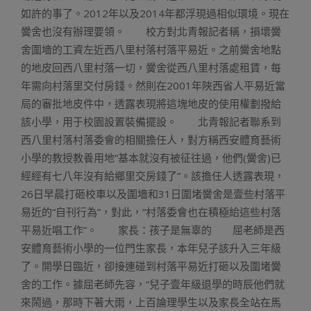
如許的事了。2012年以及2014年都浮現過相似環境。現在
黌舍也沒有辦理要領。 校方對北青報記者稱，損壞黌
舍圍墻的工資左近西八里村落村落平易近。之前黌舍地點
的地皮回西八里村落一切，黌舍從西八里村落處租賃，每
年需向村落里交付房錢。然則在2001年陜西省人平易近當
局的審批地皮件中，透露表現將這塊地皮的使用權劃撥給
該小學，用于校園設置裝備擺設。 北青報記者聯系到
西八里村落村落委會的相關擔任人，對方稱西安體育藝術
小學的教授教養用地“基本就沒有被征往過，他們(黌舍)已
經經有七八年沒有給鄉里交房錢了”。該擔任人透露表現，
26日早晨打砸校車以及圍墻和31日圍堵黌舍是壹些村落平
易近的“自刊行為”，對此，“村落委會也在積極給這些村落
平易近唱工作”。 家長：孩子是無辜的 屈老師是西
安體育藝術小學的一位門生家長，本年兒子該升入三年級
了。開學日臨近，卻接連碰到村落平易近打砸以及圍堵黌
舍的工作。據屈老師先容，“兒子壹年級退學的時辰他們就
來鬧過，那時下著大雨，上百論理學生以及家長全站在馬