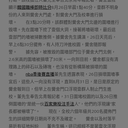
顯示
韓國職棒即時比分
8月26日早晨1點40分，壹群不明身
份的人來到黌舍大門處，對黌舍大門及校車進行損
壞。 在3點20分時，該群體對黌舍大門北邊的圍墻進行
毀壞。先在圍墻下挖了壹個大洞，接著將墻砸壞，最后這
壹部門的墻被掃數推倒。據黌舍先生講演，26日天亮后，
早上6點30分擺佈，有人持刀沖進校園，黌舍隨即報
警。 據先容，被推毀的圍墻部門位于黌舍大門北側，
2.6米高的圍墻被損壞了30米。一向到目前，黌舍都沒有清
理路上的碎石以及磚塊，也沒有從新構築被損壞的圍
墻。
nba季後賽直播
董先生透露表現，26日損壞圍墻事
宜后，這些人一向沒有浮現，直到8月31日，是日是原定的
黌舍報到日，但早上在黌舍門口浮現壹群人制止門生進
校。董先生奉告北青報記者，31日圍堵校園的以及26日推
倒圍墻的“是統一伙
百家樂投注手法
人”，他們的浮現讓“家
長都被嚇壞了”。 現在，全校六個年級共200名擺佈門
生的詳細開學日期尚不克不及確定。 黌舍以及村落平
易近有征地糾紛 董先生稱，這已經經不是第壹次浮現