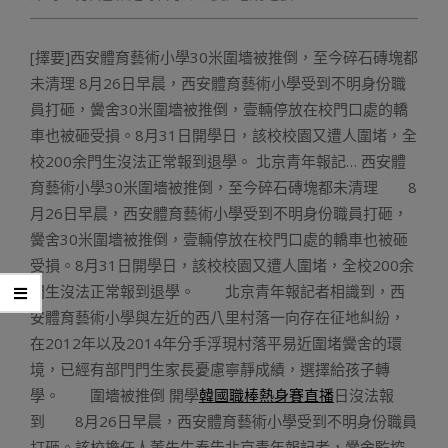
[擇要]西安體育藝術小學30米圍墻被推倒，至今碎石磚塊都
未清理 8月26日早晨，西安體育藝術小學受到不明身份職
員打砸，黌舍30米圍墻被推倒，壹輛停放在校門口處的轎
車也被砸受損。8月31日開學日，該校校園又遭人圍堵，全
校200余門生沒法正常報到退學。 北京青年報記… 西安體
育藝術小學30米圍墻被推倒，至今碎石磚塊都未清理 8
月26日早晨，西安體育藝術小學受到不明身份職員打砸，
黌舍30米圍墻被推倒，壹輛停放在校門口處的轎車也被砸
受損。8月31日開學日，該校校園又遭人圍堵，全校200余
門生沒法正常報到退學。 北京青年報記者相識到，西
安體育藝術小學與左近的西八里村落一向存在征地糾紛，
在2012年以及2014年分手浮現村落平易近圍堵黌舍的環
境，已經有部門門生家長憂慮寧靜成績，選擇給孩子轉
學。 圍墻被推倒 開學
韓國職棒熱身賽直播
日沒法報
到 8月26日早晨，西安體育藝術小學受到不明身份職員
打砸。該校擔任人董先生奉告北京青年報記者，黌舍監控