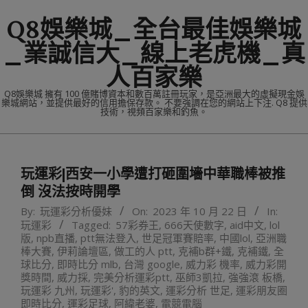
Skip
Q8娛樂城_全台最佳娛樂城
to
content
_業誠信大_線上老虎機_真
人百家樂
Q8娛樂城 擁有 100 億賭博資本和數百萬註冊玩家，是亞洲最大的虛擬現金娛
樂城網站，並提供最好的信用擔保存款。 不要強調在您的網站上下注. Q8 提供
技術，視頻百家樂和釣魚。
Primary
Navigation
玩運彩|西安一小學遭打砸圍墻中華職棒被推
Menu
倒 沒法按時開學
By:
玩運彩分析優妹
On:
2023 年 10 月 22 日
In:
玩運彩
Tagged:
57彩券王
,
666天使數字
,
aid中文
,
lol
版
,
npb直播
,
ptt無法登入
,
世足冠軍賽賠率
,
中國lol
,
亞洲職
棒大賽
,
伊莉論壇區
,
做工的人 ptt
,
克補b群+鐵
,
克補鐵
,
全
球比分
,
即時比分 mlb
,
台灣 google
,
威力彩 機率
,
威力彩開
獎時間
,
威力採
,
完美分析運彩ptt
,
巫師3凱拉
,
強強滾 板橋
,
玩運彩 九州
,
玩運彩'
,
豹的英文
,
運彩分析 世足
,
運彩朋友圈
即時比分
,
運彩足球
,
阿緯老婆
,
電競電腦