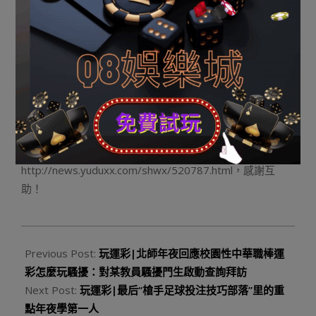
黌舍”。但大多半家長仍是選擇了留下。 本年的開學
日，一樣的事宜在校門口重演，家長群里再次起了爭議，
有的家長說“其實不行就轉走”。屈老師透露表現，本人打算
過壹個禮拜再來黌舍望望，“等態勢穩固上去”。 兩年前
的那場大雨中，校外站滿了家長，屈老師那時向凌亂的人
群喊過話：“你們曉得本日是開學日嗎？你們也有孩子！本
日站在校園里的應當是這些孩子們！” 文/見習記者 張
帆 練習記者 劉思佳 《西安壹小學遭打砸圍墻被推倒 沒法
按時開學》由河南消息網-豫都網供應，轉載請注明出處：
http://news.yuduxx.com/shwx/520787.html，感謝互
助！
2023-
10-
Previous Post:
玩運彩|北師年夜回應校園性中華職棒運
22
彩怎麼玩騷擾：對某教員騷擾門生啟動查詢拜訪
Next Post:
玩運彩|最后“槍手足球投注技巧部落”里的重
點年夜學第一人