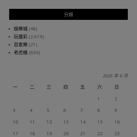
分類
娛樂城
(48)
玩運彩
(2,619)
百家樂
(21)
老虎機
(630)
2026 年 8 月
一
二
三
四
五
六
日
1
2
3
4
5
6
7
8
9
10
11
12
13
14
15
16
17
18
19
20
21
22
23