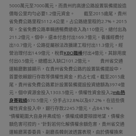
5000萬元至7000萬元，而貴州的高速公路設置裝備擺設造
價每公里均勻必要1.2億元資金。 截至2015歲尾，貴州
省免費公路里程5112.4公里，占公路總里程的2.7%。2015
年，全省免費公路車輛通暢費總收入為110億元，總付出為
211.2億元。個中，還本付息付出169.7億元，養護經費付
出10.7億元，公路從屬辦法改擴建工程付出11.3億元，經
營治理付出14.9億元，稅費
KBO職棒
付出4億元，其餘用度
付出0.5億元，總體出入缺口101.2億元。 貴州省交通
運輸廳數據顯示，在貴州省免費公路的設置裝備擺設中，
首要依賴銀行存款等債權性資金，約占七成。截至2015歲
尾，貴州省免費公路累計設置裝備擺設投資總額為3974億
元，個中資源金投入1303.5億元，債權性資金投入2
mlb熱
身賽戰績
670.5億元，分手占32.8%以及67.2%。在這些債
權性資金投入中，銀行存款2245.7億元，占84.1%。
“債權範圍大自身并弗成怕，債權成績要辯證地望，債權余
額危害可控的。”針對若何化解債權余額危害，貴州省交通
運輸廳黨委委員、副廳長韓劍波透露表現，由於債權換來