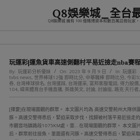
Skip
Q8娛樂城_全台
to
content
Q8娛樂城 擁有 100 億賭博資本和數百萬註冊玩
玩運彩|運魚貨車高速側翻村平易近撿走nba賽程
By:
玩運彩分析優妹
On:
2023 年 9 月 9 日
In:
玩運彩
tvbs news
,
世界棒球12強 即時比分
,
中華職棒 即時比分
,
今彩5
券
,
台灣棒球排名
,
台灣運踩
,
台灣運采
,
富邦客服電話
,
得力股價
104
,
緯來體育台手機直播
,
英雄英文
,
討論
,
討論版
,
路克·天行者
[擇要]在現場圍觀的群眾。 本文圖片均為 高速交警荊州大隊
豚。高速交警得悉后，緊迫采取步伐，找歸被村落平易近撿走的10
市觀音垱鎮路段1075KM處，壹… 在現場圍觀的群眾。 本
后，群眾前往撿魚，里面還有河豚。高速交警得悉后，緊迫采取步