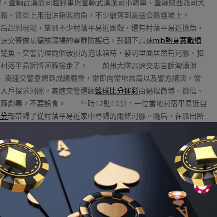
M處，壹輛武漢派司越野車與壹輛武漢派司小轎車、壹輛陜西派司大
速公路。貨車上用泡沫箱裝的魚，不少散落到高速公路護坡上。
后趕到現場，望到不少村落平易近圍觀，還有村落平易近撿魚，
速交警做功德故現場的寧靜防護后，對翻下高速
mlb熱身賽戰績
、鱸魚。交警清理兩個破損的泡沫箱時，發明里面居然有河豚。扣
有村落平易近將河豚撿走了。 荊州大隊高速交忠告訴洶湧消
高速交警意想到成績嚴重，當即向當地當局以及警方講演。當
落入戶探求河豚。高速交警還經
籃球比分運彩
由過程微博、微信、
豚劇毒，不要誤食。 午時12點10分，一位當地村落平易近自
比分
部帶歸了從村落平易近家中尋歸的兩條河豚。隨后，在派出所
尋歸。 多名撿拾河豚的村落平易近不知河豚有毒，稱沒有見過
還對現場進行了清理，又發明了壹部門河豚
玩運彩即時比分
。為
，對現場的河豚進行了集中燒毀。此外，據荊州大隊高速交警先
走河豚 警方尋歸10條燒毀》由河南消息網-豫都網供應，轉載請
感謝互助！