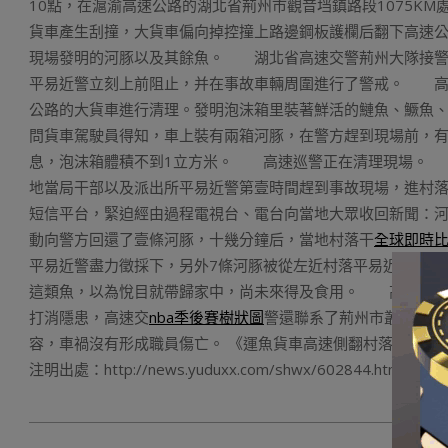
10點，在滬渝高速公路的湖北省荊州市觀音垱鎮路段1075K
貨車產生刮撞，大貨車偏向掉控撞上路邊鋼板護欄后翻下高
現場發明的河豚以及其餘魚。 湖北省高速交警荊州大隊接警
平易近警立刻上前阻止，并在事故車輛周圍進行了警戒。 高
公路的大貨車進行清理。發明泡沫箱里裝著鮮活的鰱魚、鱖魚
問貨車駕駛員得知，車上裝有兩箱河豚，在警方趕到現場前，
息，泡沫箱體積不到1立方米。 高速巡警正在清理現場。 
地當局干部以及派出所平易近警第壹時間趕到事故現場，進村
短信平台，緊迫經由過程電視台、電台向當地大眾收回新聞：河
動向警方回還了壹條河豚，十幾分鐘后，當地村落干
全球即時
平易近警盡力徵採下，另外7條河豚被從左近村落平易近家中
這類魚，以為悅目就帶歸家中，尚未來得及食用。 高警交警
打消隱患，高速交
nba季後賽樹狀圖
警還聯系了荊州市叢林公安
容，車禍沒有形成職員傷亡。 《運魚貨車高速側翻村落平易近撿
注明出處：http://news.yuduxx.com/shwx/602844.html，
2023-