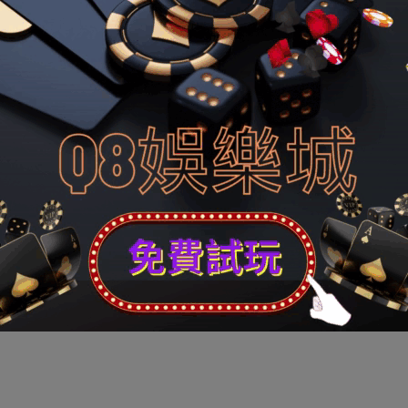
頭澆熱湯(圖)
等網球即時比分人