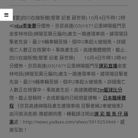
[擇要]四川在線新聞(鄢軍 記者 薛世榮) 10月4日午時12時
40
nba季後賽
分擺佈，京昆高速(G5)1671公里綿陽龍門至
金家林地段(綿陽至廣元偏向)產生一路連環車禍。據現場目
擊者先容，最少9輛車輛受損，個中2車起火被燒焦。詳細
傷亡人數正在核實中。事故產生后，高速團體關閉，截止…
四川在線新聞(鄢軍 記者 薛世榮) 10月4日午時12時40
分擺佈，京昆高速(G5)1671公里綿陽龍門至
運彩直播
金家
林地段(綿陽至廣元偏向)產生一路連環車禍。據現場目擊者
先容，最少9輛車輛受損，個中2車起火被燒焦。詳細傷亡
人數正在核實中。事故產生后，高速團體關
7m籃球比分
閉，截止發稿時，去成都偏向已經規复通暢。
日本職棒賽
程
《京昆高速綿陽段產生連環車禍 目擊者稱2車被燒焦》
由河南消息網-豫都網供應，轉載請注明出
運 彩 報 馬 仔 蘋
果
處：http://news.yuduxx.com/shwx/591925.html，感
謝互助！