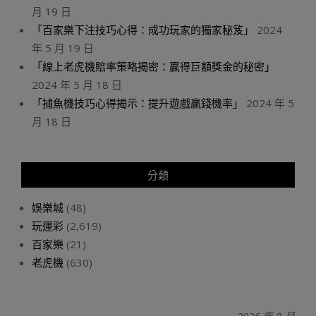
月 19 日
「百家樂下注技巧心得：成功玩家的獨家秘笈」
2024
年 5 月 19 日
「線上老虎機賠率策略揭密：贏得巨額獎金的秘密」
2024 年 5 月 18 日
「捕魚機技巧心得揭示：提升遊戲贏錢機率」
2024 年 5
月 18 日
分類
娛樂城
(48)
玩運彩
(2,619)
百家樂
(21)
老虎機
(630)
2026 年 8 月