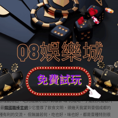
國飲食，縱然在其外部，也難以互相容忍。 而上海不僅是中國
”水平最高的本地城市之壹。在中國餐飲云云復雜的違景下，任何
難了。 滋味尋求變本加厲中國人對滋味的器重，壹般覺得，發
荒、饑荒產生之頻仍、為害之大，為世界之最。秦漢
中華職棒直播
874次，元代513次，明代1011次，清代1121次。哪怕在本
0歲。 在饑荒的間隙，吃得越多，抗餓力越強，故此，若何刺激
證實，中國八大菜系，越是經濟落后之處，菜的滋味越重。 采
傳授曾經經寫過壹本專著，名鳴《味與滋味》，專門切磋“味”
”，“有呂子者，精義滋味”，“于是甘貧滋味，研精墳典十余年”，
貧”……，“道”這類形上本體，是經由過程“味”這類飲食運動，而不
說話，大批地與“吃”以及“味”親近相關：吃得開，吃定，冒酸水，
用飲食舉動來指代，才可以或許活潑地傳達進來。這在其餘文化
環境下，在飢寒成績未能廣泛辦理時，側重點是
日本職棒數據
常生涯哪有那麼多考究？無非是把器材做熟，保障不拉肚子而已，
辦理飢寒后，吃的成績才回升到尋求“味”的境地，于是四大或者八
，最
韓國職棒官網
少它豐厚了飲食文明，頭幾天我望到壹個成都的
壹種有利的交流。 但無論若何，吃也好，味也好，都是壹種特別很