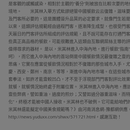
是客觀的感觸感染，相對於主觀的“養分”則被放在比較次要的
境地。 米其林入華方式紕謬絕管中國餐飲云云復雜，滋味要
及門客所必要的，這是團體晉升品質的必定要求，就像門生若
以來，這類評估規範經由過程門客，逐漸降生成型，也很受門客
天蔽日的門客評估所組成的評估規範，且不說可能存在打通門
些真正高品格的餐飲，可能很難進入這類由互聯網屌絲主導的
值得尋求的器材。 是以，米其林進入中海內地，進行餐飲“指南
呵），而它進入中海內地的首站倒是中國餐飲情況最復雜之
思痛，它實在應當從餐飲情況相對於不復雜的那些城市入手，尤為
慶、西安、鄭州、南京，等等，漸進中海內地市場。在這些城
套拳法，如許才能壹較凹凸，才不至于浮現部門門客對評比效
就餐，就餐情況始終處于附屬位置。 米其林進入中海內地，應
壹些弊病，譬如重油，過度的煎炒；又譬如過分器重滋味，而特
化”，終極才能被中國人接收。米其林也不破例。它可能給咱們
米其林還能擬定中國美食規範嗎？》由河南消息網-豫都網供應
http://news.yuduxx.com/shwx/571721.html，感謝互助！