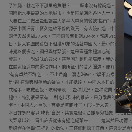
了沖繩，就吃不下那里的魚蝦？——歷來沒有據說過。只有中
國際化水平最高的本地城市，也是匯聚海內各地人士，“海內化
人要在上海做出壹個讓盡大多半人中意的餐飲“指南”，其實太
源于中國汗青上恆久連綿不停的饑荒。有人統計過，中國的災
兩代天然災禍375次，三國兩晉南北朝304次，隋唐515次，宋代
日，對大範圍饑荒留下粗淺印象的活著中國人，最小的還不到6
味覺以便多吃，顯得異樣緊張。這是壹種集體無心識。究竟也
藜蒿。 對滋味的尋求，甚至回升到哲學高度，我的師兄貢華南
在體道悟道中的緊張作用，他所征引的昔人闡述，便有“滋味忘憂
“茍有卓然不群之士，不出戶庭，潛志滋味”，“學不為祿，滋味忘
是“視”這類旁觀運動的譬喻，才能抵達。 中國人本日的一樣平常
咸豬手，吃啟齒飯，吃粉筆灰……壹種狀況，壹種職業，只有使
體中，特別很是罕有。 對吃以及味的推許，是分階段的。平日
“吃”，中國人之重吃，首要是填飽肚子，已往常人家，一樣平
本日許多門客以“吃貨”自況，其實是很切合餓癆鬼抽象。只是在
大菜系以外，冒出許多從未有過之處菜來。 這當然是功德
新媒體在保舉“三杯雞”的做法，三杯雞起源于江西，這最少是