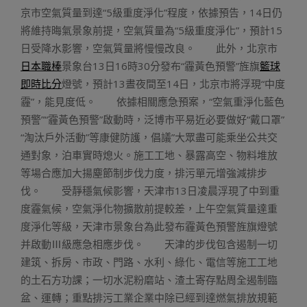
京市空氣質量到達“5級重度淨化”程度，依據預告，14日仍
將維持晦氣景象前提，空氣質量為“5級重度淨化”，預計15
日受降水影響，空氣質量將慢慢改良。 此外，北京市
日本職棒
景象台13日16時30分發布“霾黃色預警”旌旗
籃球
即時比分
燈號，預計13晝夜間至14日，北京市將浮現“中度
霾”，能見度低。 依據相關應急預案，“空氣重淨化藍色
預警”“霾黃色預警”啟動時，泛博市平易近必要做好“戴口罩”
“淘汰戶外活動”等康健防護，倡議”大眾盡可能乘坐公共交
通對象，泊車實時熄火。施工工地、暴露高空、物料堆放
等場合應加大揚塵節制步伐力度，排污單元增強減排步
伐。 受靜穩氣候影響，天津市13日凌晨浮現了中到重
度霾氣候，空氣淨化物擴散前提較差，上午空氣質量達重
度淨化等級，天津市景象台為此發布霾黃色預警旌旗燈號
并啟動Ⅲ級應急相應步伐。 天津的步伐包含遏制一切
建筑、拆房、市政、門路、水利、綠化、電信等施工工地
的土石方功課；一切水泥粉磨站、渣土寄存點周全遏制臨
盆、運轉；重點排污工業企業中除已經到達燃氣排放規範