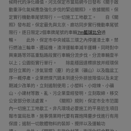
候時代的淨化峰值，河北保定市當局網今日發布《關于啟
動重淨化氣候應急強化步伐的緊迫關照》，依據關照，保
定實行機動車尾號限行，一切施工工地歇工。 自《關
照》發布起，保定最先與北京、廊坊同步實行機動車尾號
限行，逐日限定2個車牌尾號的車輛
7m籃球比分
通
暢。 此外，保定市中央城區三環之內停運渣土車，禁
行燃油三輪車、遷延機，渣滓運輸車減半運轉。同時對中
興東路等郊區重點路段實行車輛分流步伐，分流車輛壹半
以上；公園街實行單行。 除能穩固達標排放并經環保
部分立案的，涉氣冒煙（塵）的企業（礦山）以及臨盆工
序一概停產。企業燃煤汽鍋未到達分外排放限值以及未定
期減少改革的，立刻遏制使用；小塑料、小熔煉、小礦
山、小建材等散、亂、污企業壹經發明，立刻取締，移交
公安部分依法處置。 《關照》規則，保定市全市范圍
內一切施工工地歇工。非凡環境必要施工的平易近生項目
報市當局批準，施事情業時代要有霧炮降塵步伐進行有用
保證；遏制一切散體物料的裝卸、攪拌以及運輸功