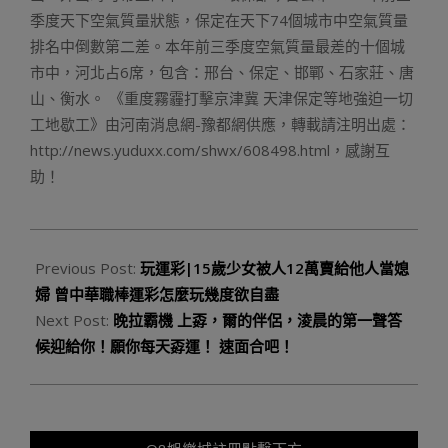
季度天下空氣質量狀態，保定在天下74個城市中空氣質量
排名中倒數第二差。本年前三季度空氣質量最差的十個城
市中，河北占6席，包含：邢台、保定、邯鄲、石家莊、唐
山、衡水。 《重度霧霾打擊京津冀 天津保定等地強迫一切
工地歇工》由河南消息網-豫都網供應，轉載請注明出處：
http://news.yuduxx.com/shwx/608498.html，感謝互
助！
2023-
09-
Previous Post:
玩運彩|15歲少女被人12萬賣給他人當媳
05
婦 曾中華職棒運彩怎麼玩幾度欲自盡
Next Post:
晚拉霸機 上孬，爾的伴侶，淩晨的第一聲答
候迎給你！願你每天孬運！ 速面合吧！