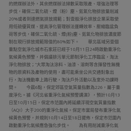
的燃煤辦法外，其余燃煤辦法掃數采取限產、增強治理等
步伐，確保二氧化硫、煙（粉）塵、氮氧化物排放量削減
20%或者到達燃氣排放規範；對壹般淨化排放企業采取使
用低硫優質煤、提高淨化管理辦法運轉效率、壓縮臨盆負
荷等步伐，確保二氧化硫、煙(粉)塵、氮氧化物排放濃度節
制在現行排放規範限值的80%如下。 華北區域另壹個
重點空氣淨化城市石家莊已經于10月11日24時啟動重淨化
氣候黃色預警，并倡議排污單元節制淨化工序臨盆，淘汰
淨化物排放；”大眾淘汰涂料、油漆、溶劑等含揮發性無機
物的原資料及產物的使用，盡可能乘坐公共交通對象出
行，淘汰機動車上路行駛，淘汰戶外活動以及室外功課時
間。 今晨6點，保定郊區空氣質量指數為226，屬于重
度淨化。據《河北省重淨化氣候預警講演》，預計10月13
日至10月15日，保定市范圍內將延續浮現空氣質量指數
（AQI）大于200的重淨化氣候。保定市當局發布重淨化氣
候黃色預警，并規則10月14日至18日擺佈，保定市范圍內
啟動重淨化氣候應急強化步伐。 為有用削減重淨化氣