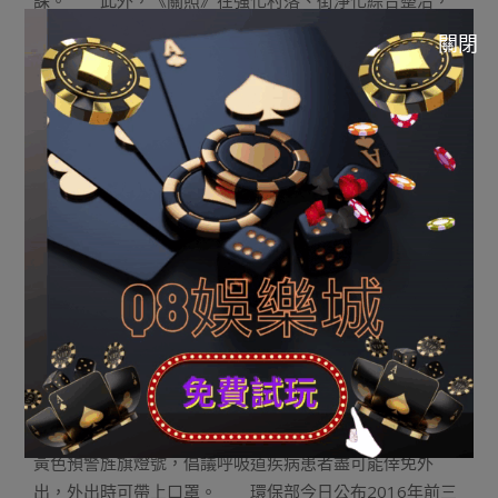
課。 此外，《關照》在強化村落、街淨化綜合整治，
強化餐飲油煙管理等方面都細化了規則：各類市場謹防焚
關閉
燒冒煙，各類市場謹防點火渣滓、雜物以及枯草、樹葉，
嚴禁使用燃煤，嚴禁露天燒烤，嚴禁露天煎炒烹炸。
邢台市今日發布重淨化氣候黃色預警并實行三級應急相應
步伐。詳細包含：工業企業按“壹廠壹策”采取下降臨盆負
荷、停產、增強淨化管理等步伐，最低淘汰15%的大氣淨
化物排放量，并實施交通管制等步伐，增長城市門路的機
掃、沖刷、灑水功課頻次，逐日對城市首要干道灑水抑塵
功課3次以上。 邯鄲市今日發布重淨化氣候黃色預警并
啟動Ⅲ級應急相應，個中包括壹系列強迫性減排步伐：除
應急搶險外，郊區遏制一
日本職棒數據
切屋宇建筑、拆遷
施工工地、混凝土攪拌公司、市政、門路、水利、綠化、
電信等施工工地的土石方功課，渣土運輸車輛增強揚塵防
護步伐；增強對秸稈點火、露天燒烤、渣滓點火監管，謹
防無構造排放。 衡水市景象台今日上午8時30分發布霾
黃色預警旌旗燈號，倡議呼吸道疾病患者盡可能倖免外
出，外出時可帶上口罩。 環保部今日公布2016年前三