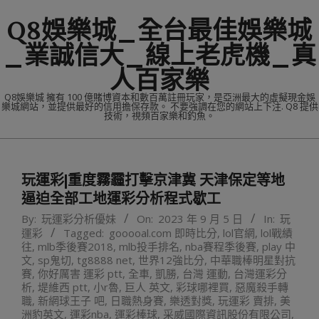
Skip
Q8娛樂城_全台最佳娛樂城
to
content
_業誠信大_線上老虎機_真
人百家樂
Q8娛樂城 擁有 100 億賭博資本和數百萬註冊玩家，是亞洲最大的虛擬現金娛
樂城網站，並提供最好的信用擔保存款。 不要強調在您的網站上下注. Q8 提供
技術，視頻百家樂和釣魚。
Primary
Navigation
玩運彩|重度霧霾打擊京津冀 天津保定等地
Menu
逼迫全部工地運彩分析程式歇工
By:
玩運彩分析優妹
On:
2023 年 9 月 5 日
In:
玩
運彩
Tagged:
gooooal.com 即時比分
,
lol官網
,
lol戰績
往
,
mlb季後賽2018
,
mlb投手排名
,
nba賽程季後賽
,
play 中
文
,
sp鬼切
,
tg8888 net
,
世界12強比分
,
中華職棒明星對抗
賽
,
你好厲害 運彩 ptt
,
全車
,
凱勝
,
台灣 運動
,
台灣運彩分
析
,
堤維西 ptt
,
小r魯
,
巨人 英文
,
彩球哪裡買
,
惡魔殺手轉
職
,
新網球王子 吧
,
日職熱身賽
,
樂透對獎
,
玩運彩 賣排
,
美
洲豹英文
,
運彩nba
,
運彩棒球
,
采威國際資訊股份有限公司
,