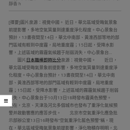
靜香 h
[擇要]圖片泉源：視覺中國。 近日，華北區域受晦氣景象
前提影響，多地空氣質量到達重度淨化程度。中心景象台
預計，13晝夜間至14日，華北中南部、黃淮西部等地的部
門區域有輕到中度霾，局地重度霾；15日起，受降水影
響，上述區域的霧霾氣候趨于削弱消失，中心景象台…
圖片
日本職棒即時比分
泉源：視覺中國。 近日，
華北區域受晦氣景象前提影響，多地空氣質量到達重度淨
化程度。中心景象台預計，13晝夜間至14日，華北中南
部、黃淮西部等地的部門區域有輕到中度霾，局地重度
霾；15日起，受降水影響，上述區域的霧霾氣候趨于削弱
消失，中心景象台于10月13日18時發布霾黃色預警。
現在，北京、天津及河北多個城市也發布了重淨化氣候預
警并啟動響應的應答步伐。 北京市空氣重淨化應急批
示部辦公室13日16時發布“空氣重淨化藍色預警”稱，現
在，華北區域受晦氣景象前提影響，淨化物積存明明，北