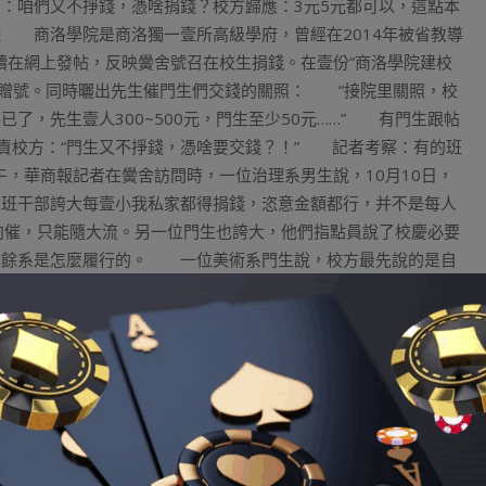
：咱們又不掙錢，憑啥捐錢？校方歸應：3元5元都可以，這點本
 商洛學院是商洛獨一壹所高級學府，曾經在2014年被省教導
續在網上發帖，反映黌舍號召在校生捐錢。在壹份“商洛學院建校
信捐贈號。同時曬出先生催門生們交錢的關照： “接院里關照，校
了，先生壹人300~500元，門生至少50元……” 有門生跟帖
生詰責校方：“門生又不掙錢，憑啥要交錢？！” 記者考察：有的班
上午，華商報記者在黌舍訪問時，一位治理系男生說，10月10日，
來班干部誇大每壹小我私家都得捐錢，恣意金額都行，并不是每人
向催，只能隨大流。另一位門生也誇大，他們指點員說了校慶必要
其餘系是怎麼履行的。 一位美術系門生說，校方最先說的是自
為是入黨努力分子、準備黨員、黨員，還有拿了獎學金、
nba季後
系的女門生先容，他們班的門生全都捐錢了，不存在強迫性，有
竟是校慶，也想給黌舍出壹份力，班上的門生都很努力。 校方
月12日晚9時，商洛學院官網收回“謹慎聲明”稱： 校表裡為
物不設等級、不設上上限，不與其餘任何事項掛鉤；一切捐錢掃數
助。同時透露表現，對制造傳布謊言引發凌亂者，將依規依紀或者
擔任人郭某稱謂吁社會各界校慶時捐錢確有其事，至于是否存在
。 商洛學院宣揚科科長魚小強說，多是先生在向門生宣揚時沒