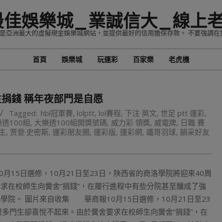
最佳娛樂城_業誠信大_線上
家，是亞洲最大的虛擬現金娛樂城網站，並提供最好的信用擔保存款。 不要強調在
首頁
娛樂城
玩運彩
百家樂
老虎機
Primary
Navigation
Menu
生捐錢 稱年夜部門是自愿
Tagged:
hbl冠軍賽
,
lolptt
,
lol賽程
,
下注 英文
,
世足 ptt 運彩
,
透100組
,
大樂透100組開獎號碼
,
威力彩 領獎
,
威電牌
,
日職 賽
主
,
贾登·史密斯
,
運彩朋友圈
,
運彩版
,
運彩網
,
鐵哥羽球
,
韻采好友
0月15日選修，10月21日至23日，陜西省的商洛學院將迎來40周
求在校師生向黌舍“捐錢”，在履行進程中有些分院甚至釀成了強
院。 圖片來自收集 華商報10月15日選修，10月21日至23
多門生卻喜悅不起來。由於黌舍要求在校師生向黌舍“捐錢”，在