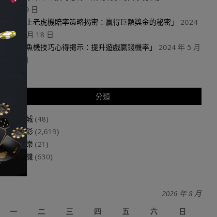
月 19 日
「線上老虎機賠率策略揭密：贏得巨額獎金的秘密」
2024
年 5 月 18 日
「捕魚機技巧心得揭示：提升遊戲贏錢機率」
2024 年 5 月
18 日
分類
娛樂城
(48)
玩運彩
(2,619)
百家樂
(21)
老虎機
(630)
2026 年 8 月
一
二
三
四
五
六
日