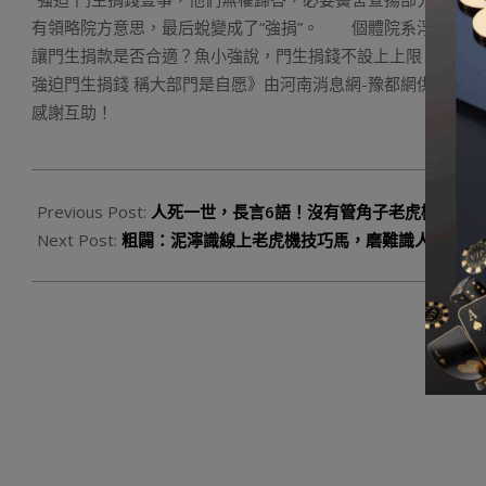
有領略院方意思，最后蛻變成了“強捐”。 個體院系浮現了“
讓門生捐款是否合適？魚小強說，門生捐錢不設上上限，3元5
強迫門生捐錢 稱大部門是自愿》由河南消息網-豫都網供應，轉載請注明出處：ht
感謝互助！
2023-
09-
Previous Post:
人死一世，長言6語！沒有管角子老虎機 多閑
02
Next Post:
粗闢：泥濘識線上老虎機技巧馬，磨難識人