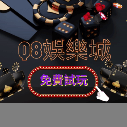
強捐”環境，大部門院系捐錢都屬門生自愿舉動。華商報記者扣問：
元都可以捐，這點本領信賴門生仍是有的。 《陜西高校校慶被指
tp://news.yuduxx.com/shwx/612404.html，
，皆要挨合望望！