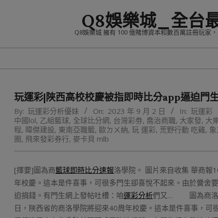
Skip
Q8娛樂城_全台
to
content
Q8娛樂城 擁有 100 億賭博資本和數百萬註冊玩
玩運彩|陜西高校校慶被指即時比分app逼迫門
By:
玩運彩分析優妹
On:
2023 年 9 月 2 日
In:
玩運彩
中國lol
,
乙組籃球
,
全球比分網
,
台灣彩劵
,
喬治商職
,
大家發
,
大樂
程
,
暐傑建設
,
東南亞職籃
,
歐ㄉㄨ納
,
玩 運彩
,
荒野行動 吃雞
,
象
圈
,
飛來發彩券行
,
麥卡貝 mlb
[擇要]圖為商
籃球即時比分速報
洛學院。 圖片來自收集 華商報1
年校慶。這本是件喜事，可很多門生卻喜悅不起來。由於黌舍要
迫捐錢。有門生網上發帖吐槽：咱
運彩分析
們又… 圖為商洛學
日，陜西省的商洛學院將迎來40周年校慶。這本是件喜事，可很