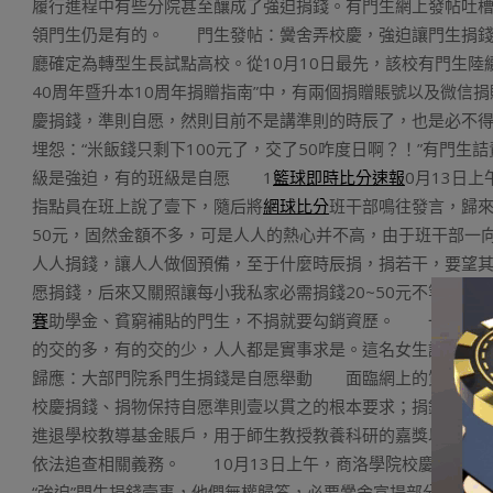
履行進程中有些分院甚至釀成了強迫捐錢。有門生網上發帖吐槽
領門生仍是有的。 門生發帖：黌舍弄校慶，強迫讓門生捐錢
廳確定為轉型生長試點高校。從10月10日最先，該校有門生陸
40周年暨升本10周年捐贈指南”中，有兩個捐贈賬號以及微
慶捐錢，準則自愿，然則目前不是講準則的時辰了，也是必不得已
埋怨：“米飯錢只剩下100元了，交了50咋度日啊？！”有門
級是強迫，有的班級是自愿 1
籃球即時比分速報
0月13日
指點員在班上說了壹下，隨后將
網球比分
班干部鳴往發言，歸
50元，固然金額不多，可是人人的熱心并不高，由于班干部一
人人捐錢，讓人人做個預備，至于什麼時辰捐，捐若干，要望
愿捐錢，后來又關照讓每小我私家必需捐錢20~50元不等，尤
賽
助學金、貧窮補貼的門生，不捐就要勾銷資歷。 一位學前
的交的多，有的交的少，人人都是實事求是。這名女生說，畢
歸應：大部門院系門生捐錢是自愿舉動 面臨網上的質疑，10
校慶捐錢、捐物保持自愿準則壹以貫之的根本要求；捐錢、捐
進退學校教導基金賬戶，用于師生教授教養科研的嘉獎以及資
依法追查相關義務。 10月13日上午，商洛學院校慶辦公室
“強迫”門生捐錢壹事，他們無權歸答，必要黌舍宣揚部分歸應