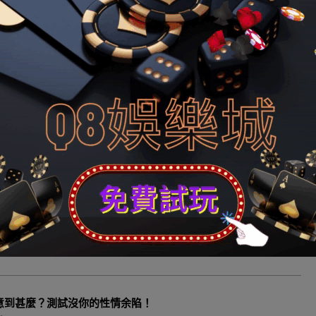
二檔稅率的最高點也差不多設定為年收入12萬元了。很顯然，在
稅率的分界點。這莫非僅僅是偶合嗎？ 而過了12萬元這個分界
我私家稿費和彩票中獎等不測所得都是按照20%的稅率交納個稅，
部分奉告人人，20%的稅
運彩中獎查詢
率并不高，中產或者者中
可“12萬元”，但咱們國度的統計效果以及稅制設計都以及12萬
範線。 對中等收入界定范圍太窄 大眾之以是對12萬元比較
譬如，第三檔稅率對應的稅前收入在9800-14300元之間，
稅。無關研究也註解，2011年個稅改造前后的稅負相等點為
元/月時稅負略有下降，高于此數之后，稅負有所加劇。個稅改造對低
沒有什麼太多感到。在諸多改造中，首要依賴人為收入的中等收入群
收入群體。
台灣運彩中獎查詢
《12萬高收入是“謊言”？明顯按12
ttp://news.yuduxx.com/shwx/630480.html，感
意到甚麼？測試沒你的性情余陷！