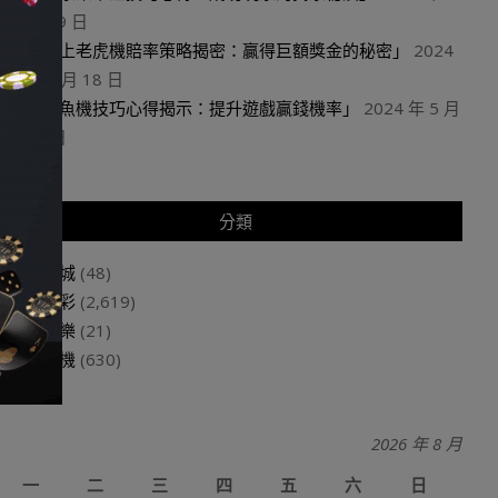
月 19 日
「線上老虎機賠率策略揭密：贏得巨額獎金的秘密」
2024
年 5 月 18 日
「捕魚機技巧心得揭示：提升遊戲贏錢機率」
2024 年 5 月
18 日
分類
娛樂城
(48)
玩運彩
(2,619)
百家樂
(21)
老虎機
(630)
2026 年 8 月
一
二
三
四
五
六
日