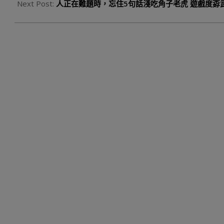
21
Next Post:
人正在難題時，忘住5句話淺吃角子老虎 遊戲度孬