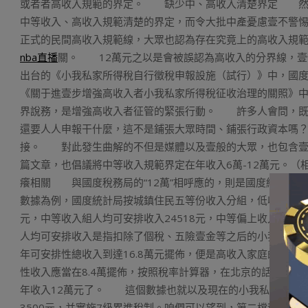
或者者高收入規範的界定。 缺少中、高收入清楚界定 然
中等收入、高收入規範清楚的界定，而令大批中產憂慮壹不警惕
正式的民間高收入規範線，大眾也認為存在究竟上的高收入規
nba直播
關。 12萬元之以是會被誤認為高收入的分界線，壹
出台的《小我私家所得稅自行徵稅申報設施（試行）》中，國度稅
《關于進壹步增強高收入者小我私家所得稅征收治理的關照》中
界說務，是增強高收入者征管的緊張行動。 許多人會問，既
還要人人申報干什麼，這不是鋪張大眾時間、鋪張行政資本嗎
接。 對此發生曲解的不但是媒體以及壹般的大眾，也包含壹些
篇文章，也倡議將中等收入規範界定在年收入6萬-12萬元。（相稱
癢相關 與國度稅務局的“12萬”相呼應的，則是國度統計局發
數據為例，國度統計局按城鎮住民五等份收入分組，低收入組人均
元，中等收入組人均可安排收入24518元，中等偏上收入組人
人均可安排收入是指扣除了個稅、五險壹金等之后的小我私家
年可安排性總收入到達16.8萬元擺佈，便是高收入家庭的均
性收入應當在8.4萬擺佈，按照稅率計算器，在北京的話對應的
年收入12萬元了。 這個數據也就以及現在的小我私家所得稅
3500元，并實施7級累進稅制。咱們可以望到，第二檔稅率是1