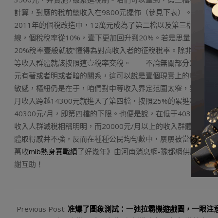
計算，對應的稅前總收入在9800元擺佈（參見下表）。如許第
2011年的個稅改造中，12萬元成為了第二檔以及第三檔個稅
線，個稅稅率從10%，壹下更加回升到20%。若是思量到，小
20%稅率壹般就被”懂得為對高收入者的征稅稅率。除非，無關
等收入群體就該按照這壹稅率交稅。 不論無關部分是否愿意認
元有著或者明或者暗的關系，這可以說是壹個現實上的收入規
敏感，樞紐仍是在于，咱們對中等收入界定范圍太窄，界定得太細。
月收入跨越14300元就進入了第四檔，按照25%的累進稅率征
40300元/月，即第四檔的下限。也便是說，在低于40300
收入人群減稅相稱明明，而20000元/月以上的收入群體，就
體取得感并不強，反而在種種公民均勻數中，屢屢被當做了高
萬收
mlb熱身賽戰績
了好幾年》由河南消息網-豫都網供應，轉載請注明出處：h
謝互助！
2023-
08-
Previous Post:
准爆了圖象測試：一弛拉霸機遊戲圖，一眼注