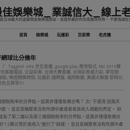
最佳娛樂城_業誠信大_線上
家，是亞洲最大的虛擬現金娛樂城網站，並提供最好的信用擔保存款。 不要強調在
首頁
娛樂城
玩運彩
百家樂
老虎機
Primary
Navigation
Menu
了好網球比分幾年
Tagged:
elta 世足直播
,
google play 應用程式
,
hbl 2019賽
中信客服電話
,
公益彩券
,
台灣大賽直播
,
台灣彩卷威力彩
,
夢見朋
球館
,
樂透開獎時間
,
玩運彩 國際盤
,
福岡軟銀
,
美國大聯盟 即時比
黑色五葉草31
檔個稅稅率的分界點。這莫非僅僅是偶合嗎？ 文/ 于德清 這兩天
辟謠”，並且宣稱歷來沒有所謂中產或者者高收入規範的界定。 缺
元成為了第二檔以及第三檔個稅稅率的分界點。這莫非僅僅是偶合
12萬元等於高收入”進行了“辟謠”，並且宣稱歷來沒有所謂中產