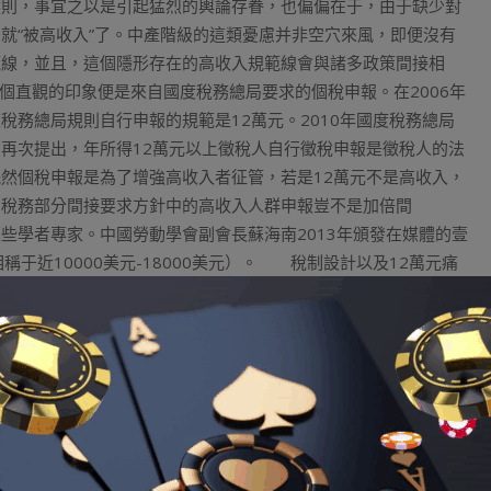
則，事宜之以是引起猛烈的輿論存眷，也偏偏在于，由于缺少對
就“被高收入”了。中產階級的這類憂慮并非空穴來風，即便沒有
範線，並且，這個隱形存在的高收入規範線會與諸多政策間接相
個直觀的印象便是來自國度稅務總局要求的個稅申報。在2006年
務總局規則自行申報的規範是12萬元。2010年國度稅務總局
再次提出，年所得12萬元以上徵稅人自行徵稅申報是徵稅人的法
然個稅申報是為了增強高收入者征管，若是12萬元不是高收入，
？稅務部分間接要求方針中的高收入人群申報豈不是加倍間
學者專家。中國勞動學會副會長蘇海南2013年頒發在媒體的壹
于近10000美元-18000美元）。 稅制設計以及12萬元痛
布的數據。以國度統計局發布的2013年城鎮住民人均可安排收入
可安排收入11434元，中等偏下收入組人均可安排收入18483
均可安排收入32415元，高收入組人均可安排收入56389元。
純收入。國度統計局以戶為統計口徑，那麼，相稱于壹個三口之家
勻水準了。減失壹個沒有收入的孩子，那麼，伉儷二人每人的可安排
稅前收入也許是每月9000元。這差不
玩運彩即時比分
多便是稅前
稅率對應了起來。2011年個稅調整之后，個稅起征點提高到了
0%，下限是4500元，加上各類社會保險扣除，依據無關方面的