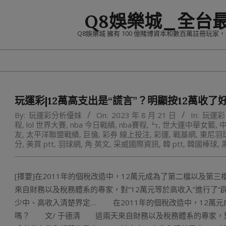
Skip
Q8娛樂城_全台
to
content
Q8娛樂城 擁有 100 億賭博資本和數百萬註冊玩
玩運彩|12萬高支出是“謊言”？明顯按12萬收
By:
玩運彩分析優妹
On:
2023 年 8 月 21 日
In:
玩運彩
程
,
lol 世界大賽
,
nba 今日戰績
,
nba賽程
,
ㄣ
,
世大運中華女籃
,
友
,
太平洋聯盟戰績
,
巨倫
,
彩券 線上投注
,
彩運
,
戰基網
,
東尼羽
分
,
美買 ptt
,
羽球網
,
角 英文
,
采威國際資訊
,
韓 ptt
,
韓國棒球
,
[擇要]在2011年的個稅改造中，12萬元成為了第二檔以及第三
來自財務以及稅務體系的專家，對“12萬元等於高收入”進行了“
少中、高收入清楚界定… 在2011年的個稅改造中，12萬
嗎？ 文/ 于德清 這兩天來自財務以及稅務體系的專家，對“