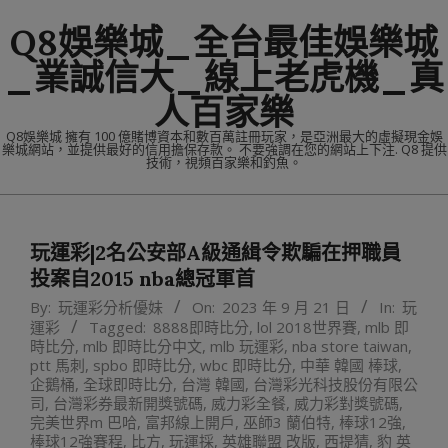
Skip
Q8娛樂城_全台最佳娛樂城
to
content
_業誠信大_線上老虎機_真
人百家樂
Q8娛樂城 擁有 100 億賭博資本和數百萬註冊玩家，是亞洲最大的虛擬現金娛
樂城網站，並提供最好的信用擔保存款。 不要強調在您的網站上下注. Q8 提供
技術，視頻百家樂和釣魚。
Primary
Navigation
玩運彩|2名公安部A級通緝令欺騙在押職員
Menu
投案自2015 nba總冠軍首
By:
玩運彩分析優妹
On:
2023 年 9 月 21 日
In:
玩
運彩
Tagged:
8888即時比分
,
lol 2018世界賽
,
mlb 即
時比分
,
mlb 即時比分中文
,
mlb 玩運彩
,
nba store taiwan
,
ptt 馬刺
,
spbo 即時比分
,
wbc 即時比分
,
中華 韓國 棒球
,
企鵝桶
,
全球即時比分
,
台灣 韓國
,
台灣彩光科技股份有限公
司
,
台灣彩券最新開獎號碼
,
威力彩全餐
,
威力彩對獎號碼
,
完美世界m 巴哈
,
富邦線上開戶
,
巫師3 蘭伯特
,
棒球12強
,
棒球12強賽程
,
比方
,
玩運採
,
英雄聯盟 改版
,
西提猜
,
豹 英