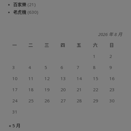
百家樂
(21)
老虎機
(630)
2026 年 8 月
一
二
三
四
五
六
日
1
2
3
4
5
6
7
8
9
10
11
12
13
14
15
16
17
18
19
20
21
22
23
24
25
26
27
28
29
30
31
« 5 月