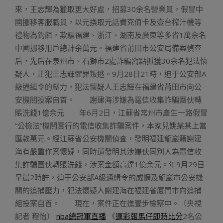
來，王志輝為獵取更大好處，招募30余名營業員，假冒中
國挪移客服職員，以元換取元話費充值卡及壹台榨汁機等
禮物為釣餌，欺騙福建、浙江、湖南及廣東等多省1萬余名
中國挪移用戶總計余萬元。福建省莆田市公安局備案偵查
后，先后在泉州市、石獅市2處詐騙窩點抓獲30余名犯法懷
疑人，正犯王志輝懼罪叛逃。9月28日21時，迫于公安部A
級通緝令的壓力，犯法懷疑人王志輝在福建省莆田市向公
安機關投案自首。 謝建海涉嫌為電信收集詐騙團伙轉
賬洗錢1億余元 年6月2日，江蘇省常州市產生一路假冒
“公檢法”機關實行的電信收集詐騙案件，本家兒姚某某上當
匯款萬元。經江蘇省公安機關偵查，發明福建龍巖籍謝建
海有嚴重作案懷疑，同時還發明其涉嫌伙同別人為電信收
集詐騙團伙轉賬洗錢，涉案金額高達1億余元。年9月29日
早晨2時許，迫于公安部A級通緝令的威懾及龍巖市公安機
關的追捕壓力，犯法懷疑人謝建海在福建省廈門市向追捕
組投案自首。 現在，案件正在進壹步檢察中。（央視
記者 程怡）
nba總冠軍直播
《
運彩報馬仔即時比分
2名公