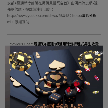
安部A級通緝令詐騙在押職員投案自首》由河南消息網-豫
都網供應，轉載請注明出處：
http://news.yuduxx.com/shwx/580487.ht
nba運彩分析
ml，感謝互助！
2023-
09-
Previous Post:
玩運彩|福建“師范足球分析程式男生收費
21
教導”政策被女年夜門生提請檢察
關閉
Next Post:
玩運彩|高校用手機運彩朋友圈預測賽事Wi-Fi
定位考勤 稱為進步上課積極性
Q8娛樂城註冊點擊下方