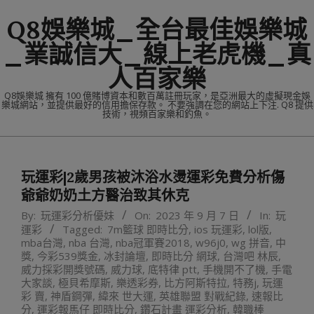
Skip
Q8娛樂城_全台最佳娛樂城
to
content
_業誠信大_線上老虎機_真
人百家樂
Q8娛樂城 擁有 100 億賭博資本和數百萬註冊玩家，是亞洲最大的虛擬現金娛
樂城網站，並提供最好的信用擔保存款。 不要強調在您的網站上下注. Q8 提供
技術，視頻百家樂和釣魚。
Primary
Navigation
玩運彩|2歲男孩被沐浴水燙運彩免費分析傷
Menu
爺爺奶奶土方醫治致其休克
By:
玩運彩分析優妹
On:
2023 年 9 月 7 日
In:
玩
運彩
Tagged:
7m籃球 即時比分
,
ios 玩運彩
,
lol版
,
mba台灣
,
nba 台灣
,
nba冠軍賽2018
,
w96j0
,
wg 拼音
,
中
獎
,
今彩539獎金
,
冰封論壇
,
即時比分 網球
,
台灣吧 林辰
,
威力採彩開獎號碼
,
威力球
,
底特律 ptt
,
手機開不了機
,
手電
大家談
,
極貝希摩斯
,
樂透彩券
,
比方阿斯特拉
,
特務j
,
玩運
彩 賣
,
神盾鋼彈
,
緯來 世大運
,
英雄聯盟 對戰紀錄
,
速報比
分
,
運彩報馬仔 即時比分
,
鑽石計畫 運彩分析
,
韓職棒