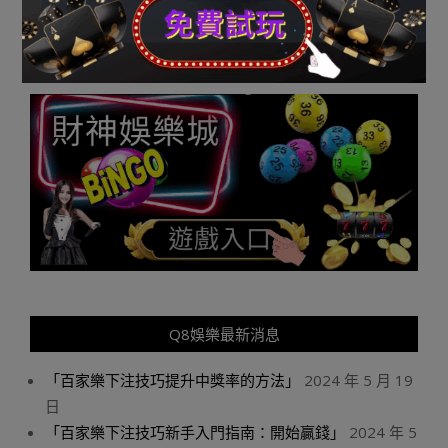
財神娛樂城註冊點擊下方
Q8娛樂最新消息
「百家樂下注技巧提升中獎率的方法」
2024 年 5 月 19
日
「百家樂下注技巧新手入門指南：開始贏錢」
2024 年 5