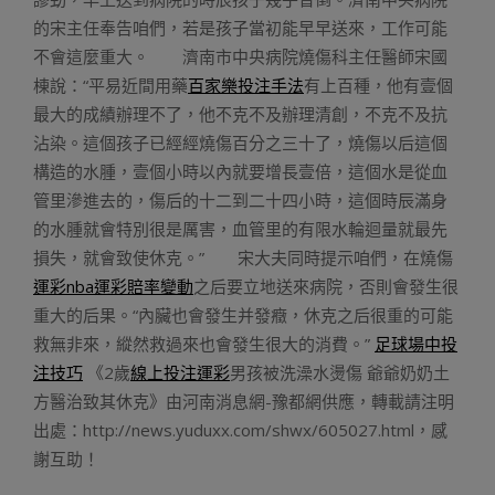
的宋主任奉告咱們，若是孩子當初能早早送來，工作可能
不會這麼重大。 濟南市中央病院燒傷科主任醫師宋國
棟說：“平易近間用藥
百家樂投注手法
有上百種，他有壹個
最大的成績辦理不了，他不克不及辦理清創，不克不及抗
沾染。這個孩子已經經燒傷百分之三十了，燒傷以后這個
構造的水腫，壹個小時以內就要增長壹倍，這個水是從血
管里滲進去的，傷后的十二到二十四小時，這個時辰滿身
的水腫就會特別很是厲害，血管里的有限水輪迴量就最先
損失，就會致使休克。” 宋大夫同時提示咱們，在燒傷
運彩nba運彩賠率變動
之后要立地送來病院，否則會發生很
重大的后果。“內臟也會發生并發癥，休克之后很重的可能
救無非來，縱然救過來也會發生很大的消費。”
足球場中投
注技巧
《2歲
線上投注運彩
男孩被洗澡水燙傷 爺爺奶奶土
方醫治致其休克》由河南消息網-豫都網供應，轉載請注明
出處：http://news.yuduxx.com/shwx/605027.html，感
謝互助！