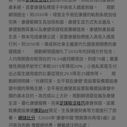
產系統，首要康健指標居于中高收入國度前線。 規劃
綱領提出，到2030年，增進全平易近康健的軌制系統加倍
完美，康健範疇生長加倍和諧，康健生涯方式失去遍及，
康健服務質量以及康健保證程度賡續提高，康健財產昌盛
生長，根本完成康健公道，首要康健指標進入高收入國度
行列。到2050年，建成與社會主義當代化國度相順應的康
健國度。 規劃綱領還細化了2030年的詳細方針包含：
人均預期壽命較現在的76.34歲持續增加，到達79歲；嚴重
慢性病過早逝世亡率較2015年降低30%；小我私家衛生付
出占衛生總用度的比重從現在29.3降至25擺佈等。 規
劃綱領明確，“共建同享、全平易近康健”是設置裝備擺設康
健中國的策略主題，全平易近康健是設置裝備擺設康健中
國的基本目的。為完成以上方針，規劃綱領還從遍及康健
生涯、優化康健服務、完美
足球投注技巧
康健保證、設置
裝備擺設康健
運彩ptt
情況、生長康健財產等方面進行了部
署。
網球比分
《2030年“康健中國”預期壽命再增3歲》由
河南消息網-豫都網供應，轉載請注明出處：