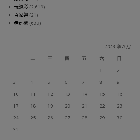
玩運彩
(2,619)
百家樂
(21)
老虎機
(630)
2026 年 8 月
一
二
三
四
五
六
日
1
2
3
4
5
6
7
8
9
10
11
12
13
14
15
16
17
18
19
20
21
22
23
24
25
26
27
28
29
30
31