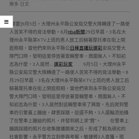
樂多 日文
[擇要]9月5日，大理州永平縣公安局交警大隊轉達了一路使
人苦笑不得的背法舉動。8月
nba新聞
29日早晨，3名在大
理州永平縣某KTV上班的男人放工后騎著摩托車在街上閑
逛照相，當他們來到永平縣公
日棒直播玩運彩
安局交警大
隊門口時，發明這里停放著壹輛警車，周圍無人。不知初
志為什麼，3人居然…
運彩玩家
9月5日，大理州永平
縣公安局交警大隊轉達了一路使人苦笑不得的背法舉動。8
月29日早晨，3名在大理州永平縣某KTV上班的男人放工后
騎著摩托車在街上閑逛照相，當他們來到永平縣公安局交
警大隊門口時，發明這里停放著壹輛警車，周圍無人。不
知初志為什麼，3人居然對這輛警車來了興致，先后爬到警
車的引擎蓋上蹦迪，肆意踩踏。這還不夠，3人還輪流拍攝
了在警車上蹦迪的照片，并發到網上求“贊”。 在警車上
蹦跳踩踏的照片在收集撒播開來之后，形成了較為頑劣的
社會影響，永平警方立刻參與考察，敏捷將3人查獲。現