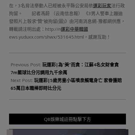
在，3名背法舉動人已經被永平縣公安局依
運彩玩家
法行政
拘留。 記者馮蔚 （云南信息報） 《3男人警車上蹦迪
發照片上彀求“贊”被拘留(圖)》由河南消息網-豫都網供應，
轉載請注明出處：http://n
運彩中華韓國
ews.yuduxx.com/shwx/531645.html，感謝互助！
2023-
10-
Previous Post:
玩運彩|為“美”而貪：江蘇4名女財會貪
16
7m籃球比分污調用九千余萬
Next Post:
玩運彩|5歲男童小區噴泉觸電身亡 家眷獲賠
65萬日本職棒即時比分元
Q8娛樂城註冊點擊下方