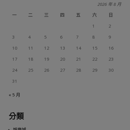
2026 年 8 月
一
二
三
四
五
六
日
1
2
3
4
5
6
7
8
9
10
11
12
13
14
15
16
17
18
19
20
21
22
23
24
25
26
27
28
29
30
31
« 5 月
分類
娛樂城