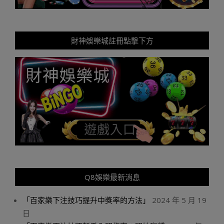
財神娛樂城註冊點擊下方
Q8娛樂最新消息
「百家樂下注技巧提升中獎率的方法」
2024 年 5 月 19
日