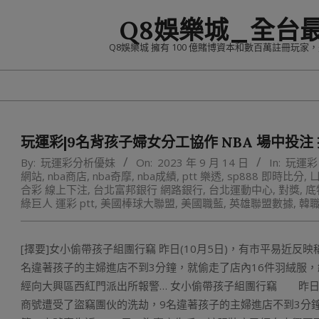
Skip
Q8娛樂城_全台
to
content
Q8娛樂城 擁有 100 億賭博資本和數百萬註冊玩
玩運彩|9名背孩子婦女分工協作 NBA 場中投注
By:
玩運彩分析優妹
On:
2023 年 9 月 14 日
In:
玩運彩
網站
,
nba商店
,
nba奇摩
,
nba成績
,
ptt 樂透
,
sp888 即時比分
,
合彩 線上下注
,
台北富邦銀行 網路銀行
,
台北運動中心
,
對獎
,
底
綠巨人 運彩 ptt
,
美國棒球大聯盟
,
美國職藍
,
英雄聯盟數據
,
韓
[擇要]女小偷帶孩子組團行竊 昨日(10月5日)，有市平易近
名違著孩子的主婦進店不到3分鐘，就偷走了店內16件羽絨服，
經向大興區西紅門派出所報警… 女小偷帶孩子組團行竊 昨日(
商號遭受了盜竊團伙的洗劫，9名違著孩子的主婦進店不到3分