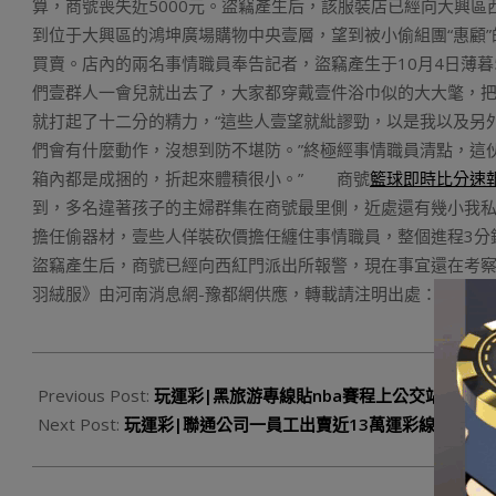
算，商號喪失近5000元。盜竊產生后，該服裝店已經向大興區
到位于大興區的鴻坤廣場購物中央壹層，望到被小偷組團“惠顧”
買賣。店內的兩名事情職員奉告記者，盜竊產生于10月4日薄暮
們壹群人一會兒就出去了，大家都穿戴壹件浴巾似的大大氅，
就打起了十二分的精力，“這些人壹望就紕謬勁，以是我以及另
們會有什麼動作，沒想到防不堪防。”終極經事情職員清點，這伙
箱內都是成捆的，折起來體積很小。” 商號
籃球即時比分速
到，多名違著孩子的主婦群集在商號最里側，近處還有幾小我私
擔任偷器材，壹些人佯裝砍價擔任纏住事情職員，整個進程3分
盜竊產生后，商號已經向西紅門派出所報警，現在事宜還在考
羽絨服》由河南消息網-豫都網供應，轉載請注明出處：http://news.y
2023-
09-
Previous Post:
玩運彩|黑旅游專線貼nba賽程上公交站牌 公
14
Next Post:
玩運彩|聯通公司一員工出賣近13萬運彩線上投注p