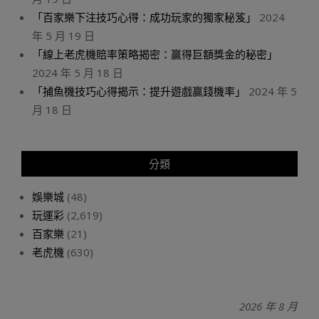
「百家樂下注技巧心得：成功玩家的獨家秘笈」
2024
年 5 月 19 日
「線上老虎機賠率策略揭密：贏得巨額獎金的秘密」
2024 年 5 月 18 日
「捕魚機技巧心得揭示：提升遊戲贏錢機率」
2024 年 5
月 18 日
分類
娛樂城
(48)
玩運彩
(2,619)
百家樂
(21)
老虎機
(630)
2026 年 8 月