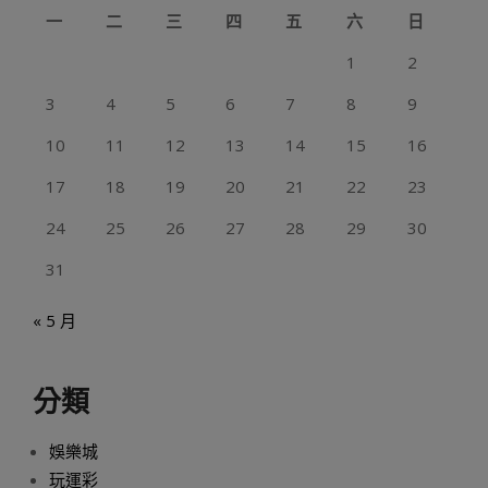
一
二
三
四
五
六
日
1
2
3
4
5
6
7
8
9
10
11
12
13
14
15
16
17
18
19
20
21
22
23
24
25
26
27
28
29
30
31
« 5 月
分類
娛樂城
玩運彩