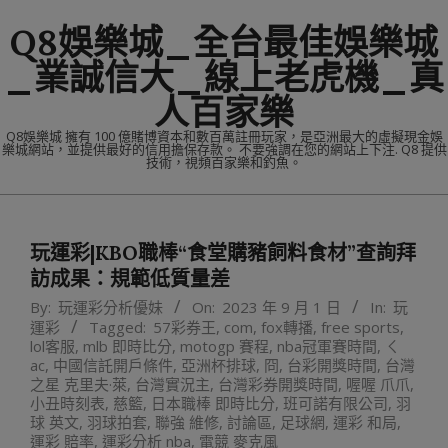
Skip
Q8娛樂城_全台最佳娛樂城
to
content
_業誠信大_線上老虎機_真
人百家樂
Q8娛樂城 擁有 100 億賭博資本和數百萬註冊玩家，是亞洲最大的虛擬現金娛
樂城網站，並提供最好的信用擔保存款。 不要強調在您的網站上下注. Q8 提供
技術，視頻百家樂和釣魚。
Primary
Navigation
玩運彩|KBO職棒“食堂購豬飼料食材”查詢拜
Menu
訪成果：規範低質量差
By:
玩運彩分析優妹
On:
2023 年 9 月 1 日
In:
玩
運彩
Tagged:
57彩券王
,
com
,
fox轉播
,
free sports
,
lol客服
,
mlb 即時比分
,
motogp 賽程
,
nba冠軍賽時間
,
ㄑ
ac
,
中國信託開戶條件
,
亞洲杯排球
,
冏
,
台彩開獎時間
,
台灣
之星 克里夫·萊
,
台灣實況主
,
台灣彩券開獎時間
,
喔喔 爪爪
,
小丑時刻表
,
慈籃
,
日本職棒 即時比分
,
班可諾有限公司
,
羽
球 英文
,
羽球拍套
,
聯強 維修
,
討論區
,
足球網
,
運彩 和局
,
運彩 賠率
,
運彩分析 nba
,
電競 麥克風