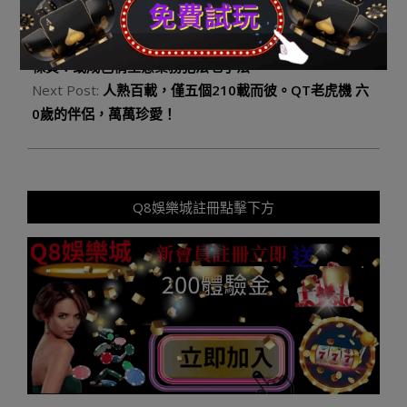
2023-
09-
Previous Post:
玩運彩|全球即時比分台媒看年夜陸女生
01
裸貸：或成色情生意業務犯法老手法
Next Post:
人熟百載，僅五個210載而彼。QT老虎機 六
0歲的伴侶，萬萬珍愛！
Q8娛樂城註冊點擊下方