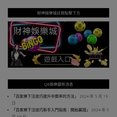
財神娛樂城註冊點擊下方
Q8娛樂最新消息
「百家樂下注技巧提升中獎率的方法」
2024 年 5 月 19
日
「百家樂下注技巧新手入門指南：開始贏錢」
2024 年 5
月 19 日