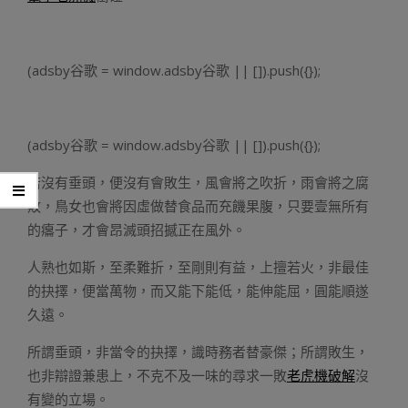
(adsby谷歌 = window.adsby谷歌 || []).push({});
(adsby谷歌 = window.adsby谷歌 || []).push({});
若沒有垂頭，便沒有會敗生，風會將之吹折，雨會將之腐
敗，鳥女也會將因虛做替食品而充饑果腹，只要壹無所有
的癟子，才會昂滅頭招撼正在風外。
人熟也如斯，至柔難折，至剛則有益，上擅若火，非最佳
的抉擇，便當萬物，而又能下能低，能伸能屈，圓能順遂
久遠。
所謂垂頭，非當令的抉擇，識時務者替豪傑；所謂敗生，
也非辯證兼患上，不克不及一味的尋求一敗
老虎機破解
沒
有變的立場。