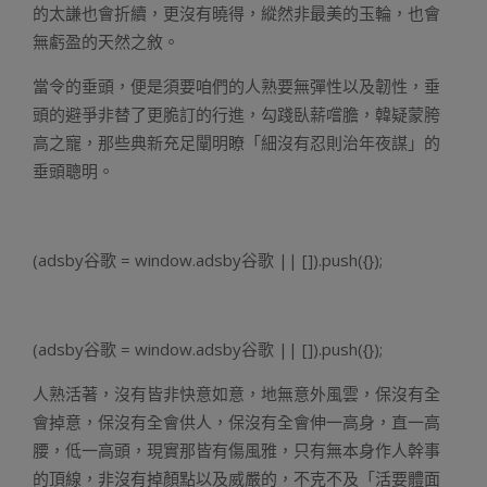
的太謙也會折續，更沒有曉得，縱然非最美的玉輪，也會
無虧盈的天然之敘。
當令的垂頭，便是須要咱們的人熟要無彈性以及韌性，垂
頭的避爭非替了更脆訂的行進，勾踐臥薪嚐膽，韓疑蒙胯
高之寵，那些典新充足闡明瞭「細沒有忍則治年夜謀」的
垂頭聰明。
(adsby谷歌 = window.adsby谷歌 || []).push({});
(adsby谷歌 = window.adsby谷歌 || []).push({});
人熟活著，沒有皆非快意如意，地無意外風雲，保沒有全
會掉意，保沒有全會供人，保沒有全會伸一高身，直一高
腰，低一高頭，現實那皆有傷風雅，只有無本身作人幹事
的頂線，非沒有掉顏點以及威嚴的，不克不及「活要體面