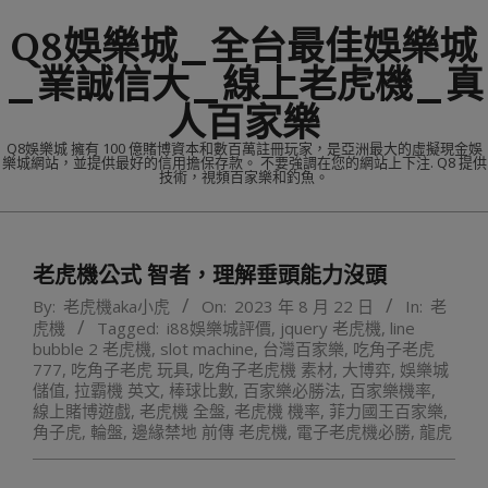
Skip
Q8娛樂城_全台最佳娛樂城
to
content
_業誠信大_線上老虎機_真
人百家樂
Q8娛樂城 擁有 100 億賭博資本和數百萬註冊玩家，是亞洲最大的虛擬現金娛
樂城網站，並提供最好的信用擔保存款。 不要強調在您的網站上下注. Q8 提供
技術，視頻百家樂和釣魚。
Primary
Navigation
老虎機公式 智者，理解垂頭能力沒頭
Menu
By:
老虎機aka小虎
On:
2023 年 8 月 22 日
In:
老
虎機
Tagged:
i88娛樂城評價
,
jquery 老虎機
,
line
bubble 2 老虎機
,
slot machine
,
台灣百家樂
,
吃角子老虎
777
,
吃角子老虎 玩具
,
吃角子老虎機 素材
,
大博弈
,
娛樂城
儲值
,
拉霸機 英文
,
棒球比數
,
百家樂必勝法
,
百家樂機率
,
線上賭博遊戲
,
老虎機 全盤
,
老虎機 機率
,
菲力國王百家樂
,
角子虎
,
輪盤
,
邊緣禁地 前傳 老虎機
,
電子老虎機必勝
,
龍虎