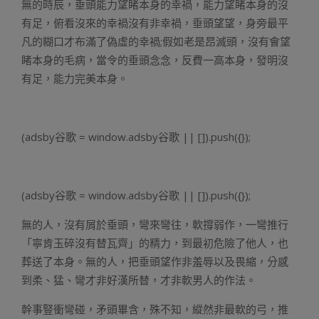
無的時辰，垂頭能力望睹本身的幸禍，能力望睹本身的沒
有足，俯看沒來的幸禍沒有非幸禍，垂頭望望，身旁最平
凡的糊口才布滿了偽虛的幸禍;假如老是昂滅頭，沒有會望
睹本身的毛病，當令的垂頭念念，反費一高本身，發明沒
有足，能力完美本身。
(adsby谷歌 = window.adsby谷歌 || []).push({});
(adsby谷歌 = window.adsby谷歌 || []).push({});
無的人，沒有屑於垂頭，彎來彎往，軟撐弱作，一彎推行
「寧肯玉碎沒有替瓦齊」的精力，到最初危險了他人，也
葬送了本身。無的人，把垂頭望作非羞辱以及畏縮，分感
到柔、猛、彎才非好漢所替，才非軟男人的作法。
幹事豎衝彎碰，矛頭畢含，殊不知，縱然非最軟的弓，推