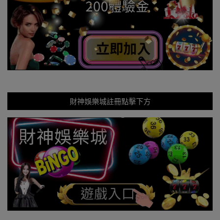
財神娛樂城註冊點擊下方