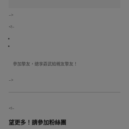
–>
<!–
參加摯友，總享孬武給親友摯友！
–>
<!–
望更多！請參加粉絲團