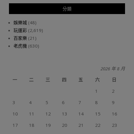
分類
娛樂城
(48)
玩運彩
(2,619)
百家樂
(21)
老虎機
(630)
2026 年 8 月
一
二
三
四
五
六
日
1
2
3
4
5
6
7
8
9
10
11
12
13
14
15
16
17
18
19
20
21
22
23