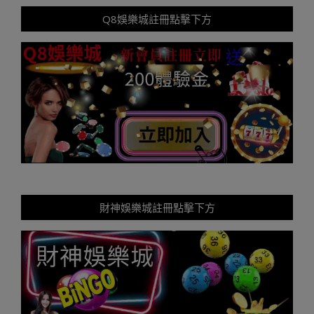
Q8娛樂城註冊點擊下方
財神娛樂城註冊點擊下方