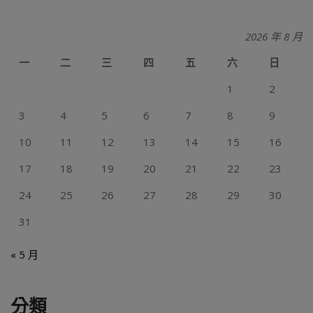
2026 年 8 月
一
二
三
四
五
六
日
1
2
3
4
5
6
7
8
9
10
11
12
13
14
15
16
17
18
19
20
21
22
23
24
25
26
27
28
29
30
31
« 5 月
分類