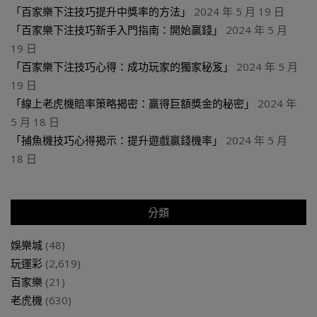
「百家樂下注技巧提升中獎率的方法」
2024 年 5 月 19 日
「百家樂下注技巧新手入門指南：開始贏錢」
2024 年 5 月
19 日
「百家樂下注技巧心得：成功玩家的獨家秘笈」
2024 年 5 月
19 日
「線上老虎機賠率策略揭密：贏得巨額獎金的秘密」
2024 年
5 月 18 日
「捕魚機技巧心得揭示：提升遊戲贏錢機率」
2024 年 5 月
18 日
分類
娛樂城
(48)
玩運彩
(2,619)
百家樂
(21)
老虎機
(630)