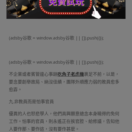
人很易順應如許的轉變速率，以至正在成心無心之間，測
驗考試拖急速率或者非抗拒轉變。
(adsby谷歌 = window.adsby谷歌 || []).push({});
(adsby谷歌 = window.adsby谷歌 || []).push({});
不企業或者賓管違心事跡
吃角子老虎機
裹足不前，以是，
要念要創舉故局、納沒佳績，團隊外順應力弱的敗員愈多
愈孬。
九.非教員而是怕事官員
優異的人也怒悲學人，他們高興願意總念本身曉得的免何
工作。怕事的官員，則永遙正在挨官腔、給修議，告知他
人要作那、要作這，沒有要作甚麼。