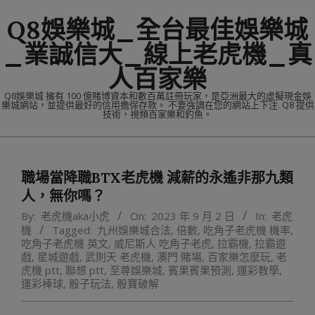
Skip
Q8娛樂城_全台最佳娛樂城
to
content
_業誠信大_線上老虎機_真
人百家樂
Q8娛樂城 擁有 100 億賭博資本和數百萬註冊玩家，是亞洲最大的虛擬現金娛
樂城網站，並提供最好的信用擔保存款。 不要強調在您的網站上下注. Q8 提供
技術，視頻百家樂和釣魚。
Primary
Navigation
職場當降職BTX老虎機 減薪的永遙非那九類
Menu
人，無你嗎？
By:
老虎機aka小虎
On:
2023 年 9 月 2 日
In:
老虎
機
Tagged:
九州娛樂城合法
,
倍數
,
吃角子老虎機 機率
,
吃角子老虎機 英文
,
威尼斯人 吃角子老虎
,
拉霸機
,
拉霸遊
戲
,
星城遊戲
,
武則天 老虎機
,
澳門 賭場
,
百家樂怎麼玩
,
老
虎機 ptt
,
聯想 ptt
,
至尊娛樂城
,
賓果賓果預測
,
運彩教學
,
運彩棒球
,
骰子玩法
,
骰寶破解