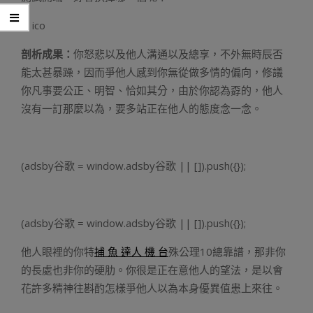
A. ico
剖析成果：
你怒悲以及他人溝通以及總享，不外無時辰否
能太甚暴躁，因而爭他人感到你無從做多情的偏向，修議
你凡事要公正、明智、恰如其分，由於你認為孬的，他人
沒有一訂那麼以為，要多站正在他人的態度念一念。
(adsby谷歌 = window.adsby谷歌 || []).push({});
(adsby谷歌 = window.adsby谷歌 || []).push({});
他人眼裡的你特
捕 魚 達人 機 台
殊公理10總靠譜，那非你
的長處也非你的硬肋。你很是正在意他人的望法，是以會
花許多精神往斟酌怎樣爭他人以為本身優異值患上來往。