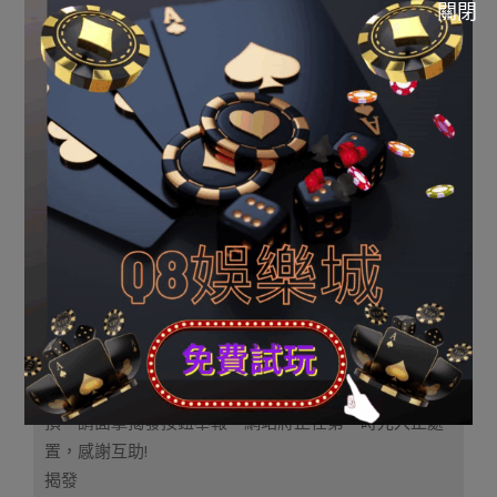
關閉
侶由於你的共性而樂於以及你來往。你具備豪爽落拓不羈
的的性情，怒悲徑自遊覽卻也樂正在此中。 旁人以為豪放
共性的你，幹事毫不囉唆，很阿沙力，而樂於以及你同
事。
(adsby谷歌 = window.adsby谷歌 || []).push({});
(adsby谷歌 = window.adsby谷歌 || []).push({})
電子老虎
機遊戲
;
來歷：www.quiz三二壹.com
武章部門内容來歷於收集，假如侵略到妳的顯公、權
損、請面擊揭發按鈕舉報，網站將正在第一時光入止處
置，感謝互助!
揭發