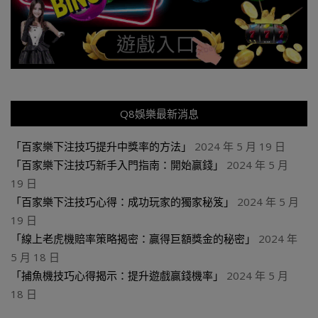
Q8娛樂最新消息
「百家樂下注技巧提升中獎率的方法」
2024 年 5 月 19 日
「百家樂下注技巧新手入門指南：開始贏錢」
2024 年 5 月
19 日
「百家樂下注技巧心得：成功玩家的獨家秘笈」
2024 年 5 月
19 日
「線上老虎機賠率策略揭密：贏得巨額獎金的秘密」
2024 年
5 月 18 日
「捕魚機技巧心得揭示：提升遊戲贏錢機率」
2024 年 5 月
18 日