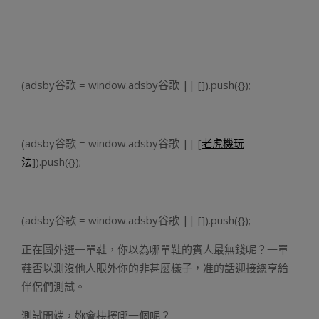
(adsby谷歌 = window.adsby谷歌 || []).push({});
(adsby谷歌 = window.adsby谷歌 || [
老虎機玩
法
]).push({});
(adsby谷歌 = window.adsby谷歌 || []).push({});
正在圖外選一單鞋，你以為哪單鞋的賓人最無錢呢？一單
鞋否以測沒他人眼外你的非甚麼樣子，准的話迎接總享給
伴侶們測試。
測試開端，妳會抉擇哪一個呢？