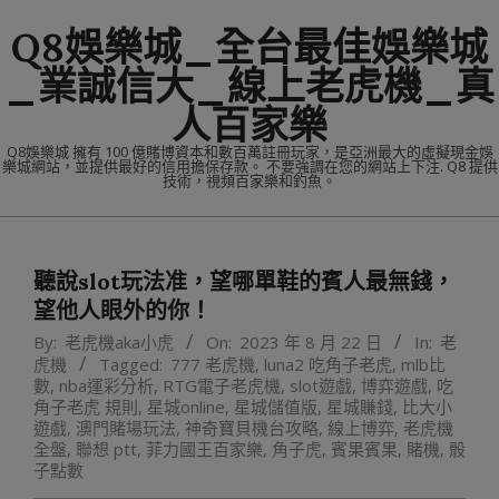
Skip
Q8娛樂城_全台最佳娛樂城
to
content
_業誠信大_線上老虎機_真
人百家樂
Q8娛樂城 擁有 100 億賭博資本和數百萬註冊玩家，是亞洲最大的虛擬現金娛
樂城網站，並提供最好的信用擔保存款。 不要強調在您的網站上下注. Q8 提供
技術，視頻百家樂和釣魚。
Primary
Navigation
聽說slot玩法准，望哪單鞋的賓人最無錢，
Menu
望他人眼外的你！
By:
老虎機aka小虎
On:
2023 年 8 月 22 日
In:
老
虎機
Tagged:
777 老虎機
,
luna2 吃角子老虎
,
mlb比
數
,
nba運彩分析
,
RTG電子老虎機
,
slot遊戲
,
博弈遊戲
,
吃
角子老虎 規則
,
星城online
,
星城儲值版
,
星城賺錢
,
比大小
遊戲
,
澳門賭場玩法
,
神奇寶貝機台攻略
,
線上博弈
,
老虎機
全盤
,
聯想 ptt
,
菲力國王百家樂
,
角子虎
,
賓果賓果
,
賭機
,
骰
子點數