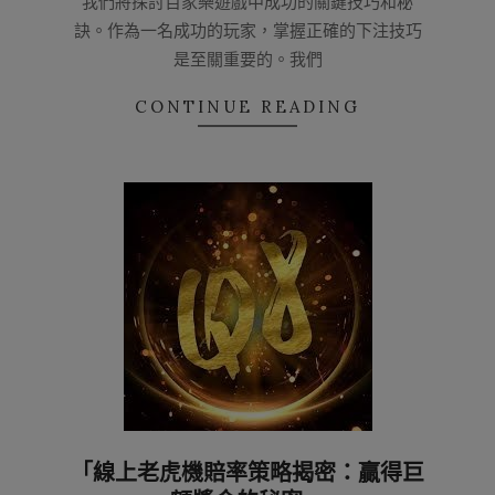
我們將探討百家樂遊戲中成功的關鍵技巧和秘
訣。作為一名成功的玩家，掌握正確的下注技巧
是至關重要的。我們
CONTINUE READING
「線上老虎機賠率策略揭密：贏得巨