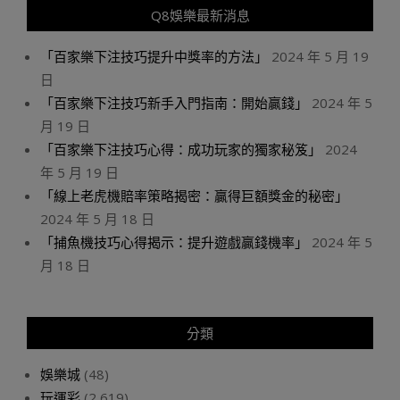
Q8娛樂最新消息
「百家樂下注技巧提升中獎率的方法」
2024 年 5 月 19
日
「百家樂下注技巧新手入門指南：開始贏錢」
2024 年 5
月 19 日
「百家樂下注技巧心得：成功玩家的獨家秘笈」
2024
年 5 月 19 日
「線上老虎機賠率策略揭密：贏得巨額獎金的秘密」
2024 年 5 月 18 日
「捕魚機技巧心得揭示：提升遊戲贏錢機率」
2024 年 5
月 18 日
分類
娛樂城
(48)
玩運彩
(2,619)