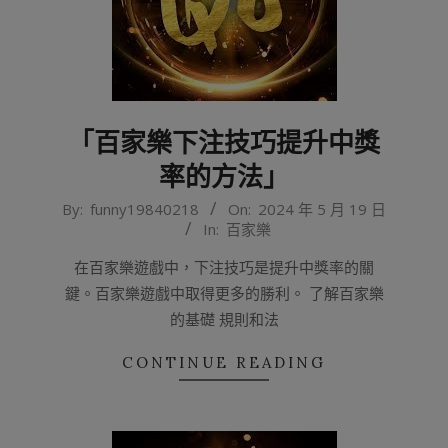
「百家樂下注技巧提升中獎
率的方法」
2024-
By:
funny19840218
On:
2024 年 5 月 19 日
In:
百家樂
05-
19
在百家樂遊戲中，下注技巧是提升中獎率的關
鍵。百家樂遊戲中取得更多的勝利。 了解百家樂
的基礎 規則和法
CONTINUE READING