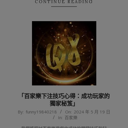
CONTINUE READING
「百家樂下注技巧心得：成功玩家的
獨家秘笈」
2024-
By:
funny19840218
On:
2024 年 5 月 19 日
In:
百家樂
05-
19