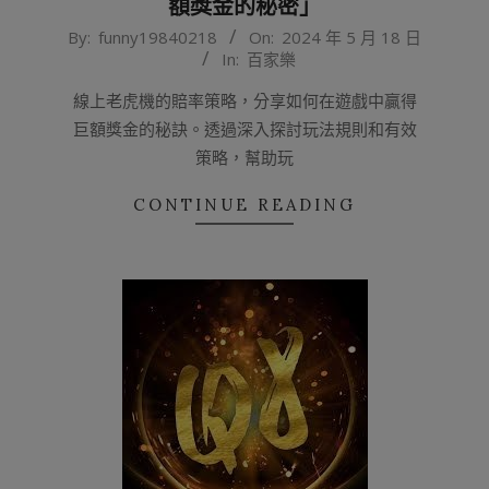
額獎金的秘密」
2024-
By:
funny19840218
On:
2024 年 5 月 18 日
In:
百家樂
05-
18
線上​​老虎機的賠率策略，分享如何在遊戲中贏得
巨額獎金的秘訣。透過深入探討玩法規則和有效
策略，幫助玩
CONTINUE READING