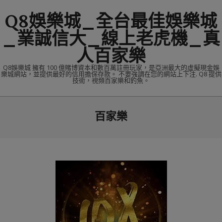
Skip
Q8娛樂城_全台最佳娛樂城
to
content
_業誠信大_線上老虎機_真
人百家樂
Q8娛樂城 擁有 100 億賭博資本和數百萬註冊玩家，是亞洲最大的虛擬現金娛
樂城網站，並提供最好的信用擔保存款。 不要強調在您的網站上下注. Q8 提供
技術，視頻百家樂和釣魚。
Primary
百家樂
Navigation
Menu