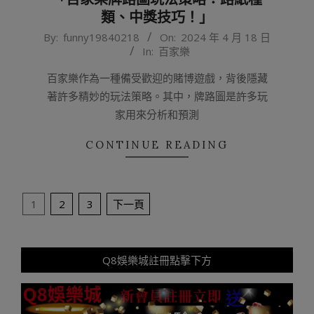
類、中獎技巧！」
2024-
By:
funny19840218
On:
2024 年 4 月 18 日
In:
百家樂
04-
18
百家樂作為一種備受歡迎的賭博遊戲，背後隱藏
著許多精妙的玩法策略。其中，牌路圖是許多玩
家用來分析和預測
CONTINUE READING
文
1
2
3
下一頁
章
導
Q8娛樂城註冊點擊下方
覽