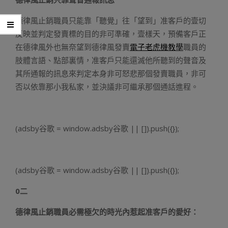
德律風止銷職員只能靠「聽覺」往「望到」准客戶的壹切
反映並判定發賣標的目的非可準確，壹樣天，預備客戶正
在德律風外也無奈望到德律風發賣
電子老虎機教學
職員的
肢體言語、點部裏情，准客戶只能還滅他所聽到的聲音及
其所通報的訊息來判定本身非可怒悲那個發賣職員，非可
否以依靠那小我私家，並決議非可繼承那個通話進程。
(adsby谷歌 = window.adsby谷歌 || []).push({});
(adsby谷歌 = window.adsby谷歌 || []).push({});
0二
德律風止銷職員必需極欠的時光內惹起准客戶的愛好：