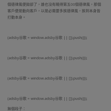
個德律風便拋卻了，誰也沒有曉得第五00個德律風，那個
客戶便是動向客戶，以是必需要多挨德律風，挨到本身皆
打動本身。
(adsby谷歌 = window.adsby谷歌 || []).push({});
(adsby谷歌 = window.adsby谷歌 || []).push({});
(adsby谷歌 = window.adsby谷歌 || []).push({});
(adsby谷歌 = window.adsby谷歌 || []).push({});
無個段子：