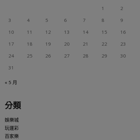
1
2
3
4
5
6
7
8
9
10
11
12
13
14
15
16
17
18
19
20
21
22
23
24
25
26
27
28
29
30
31
« 5 月
分類
娛樂城
玩運彩
百家樂