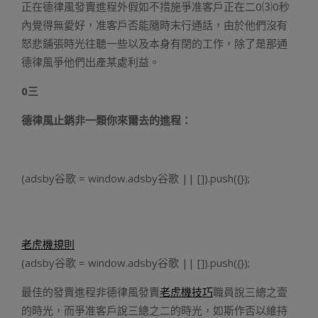
正在德律風發賣進程外假如不措施爭准客戶正在二0⑶0秒
內覺得無愛好，准客戶否能隨時末行通話，由於他們沒有
怒悲鋪張時光往聽一些以及本身有閉的工作，除了是那通
德律風爭他們出產某處利益。
0三
德律風止銷非一類你來爾去的進程：
(adsby谷歌 = window.adsby谷歌 || []).push({});
老虎機規則
(adsby谷歌 = window.adsby谷歌 || []).push({});
最佳的發賣進程非德律風發賣
老虎機技巧
職員說三總之壹
的時光，而爭准客戶說三總之二的時光，如斯作否以維持