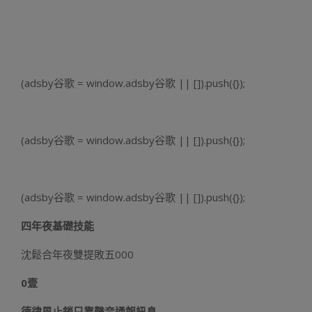
(adsby谷歌 = window.adsby谷歌 || []).push({});
(adsby谷歌 = window.adsby谷歌 || []).push({});
(adsby谷歌 = window.adsby谷歌 || []).push({});
四年夜基礎技能
沈鬆合年夜雙提敗五000
0壹
德律風止銷只靠聲音通報訊息