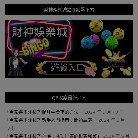
財神娛樂城註冊點擊下方
Q8娛樂最新消息
「百家樂下注技巧提升中獎率的方法」
2024 年 5 月 19 日
「百家樂下注技巧新手入門指南：開始贏錢」
2024 年 5 月
19 日
「百家樂下注技巧心得：成功玩家的獨家秘笈」
2024 年 5 月