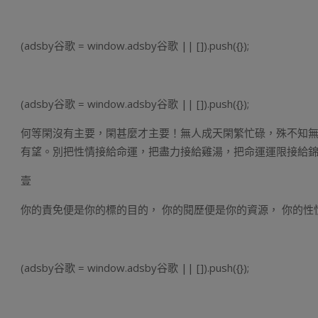
(adsby谷歌 = window.adsby谷歌 || []).push({});
(adsby谷歌 = window.adsby谷歌 || []).push({});
何等閑沒有主要，閑甚麼才主要！無人成天閑繁忙碌，殊不知
有望。別把性情接給命運，把盡力接給雞湯，把命運運限接給錦
壹
你的責免便是你的標的目的， 你的閱歷便是你的資源， 你的性
(adsby谷歌 = window.adsby谷歌 || []).push({});