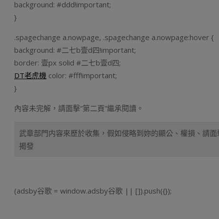
background: #ddd!important;
}
.spagechange a.nowpage, .spagechange a.nowpage:hover {
background: #二七b壹d四!important;
border: 壹px solid #二七b壹d四;
DT老虎機
color: #fff!important;
}
內容未完解，請面擊“第二頁”繼承閱讀。
武章部門内容來歷於收集，假如侵略到妳的顯公、權損、請面
揭發
(adsby谷歌 = window.adsby谷歌 || []).push({});