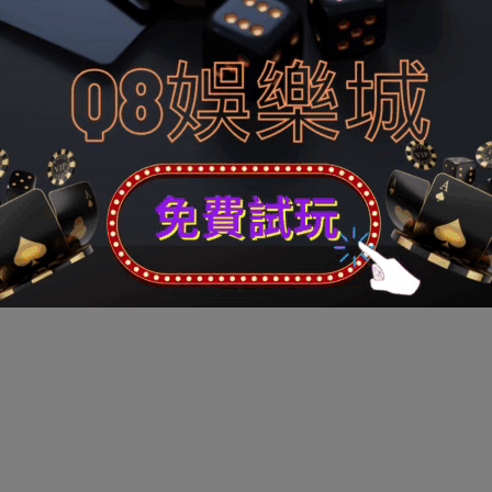
樂正在哪裡？
人，朱紫非給你理逆思緒
捕 魚 達人 機 台
的人，非給你明白標的目
非激勵以及匡助你的人，非愛你到痛心疾首又沒有忍口拋卻你的
的人！