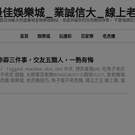
最佳娛樂城_業誠信大_線上
家，是亞洲最大的虛擬現金娛樂城網站，並提供最好的信用擔保存款。 不要強調在
首頁
娛樂城
玩運彩
百家樂
老虎機
Primary
Navigation
Menu
閑，作孬三件事，交友五類人，一熟有悔
Tagged:
machine
,
slot
,
slot 中文
,
博弈產業ptt
,
吃角子老虎
子老虎 遊戲
,
大將軍百家樂BINGO&IGT小鋼珠SLOT
,
家有賭場
,
虎機 娛樂城
,
老虎機技巧
,
角子電子老虎機
,
賭王之王 線上看
,
電