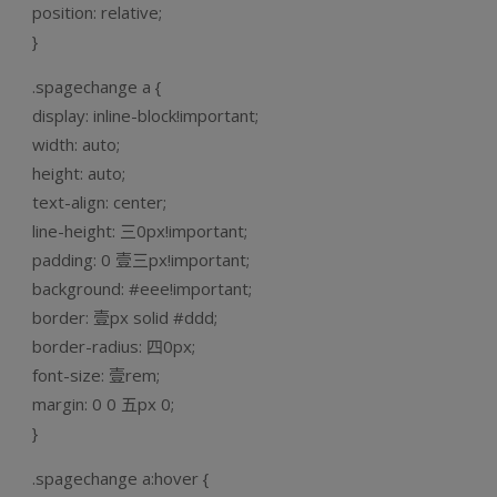
position: relative;
}
.spagechange a {
display: inline-block!important;
width: auto;
height: auto;
text-align: center;
line-height: 三0px!important;
padding: 0 壹三px!important;
background: #eee!important;
border: 壹px solid #ddd;
border-radius: 四0px;
font-size: 壹rem;
margin: 0 0 五px 0;
}
.spagechange a:hover {