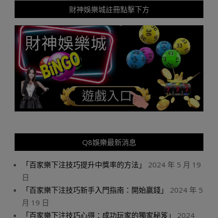
財神娛樂城註冊點擊下方
Q8娛樂最新消息
「百家樂下注技巧提升中獎率的方法」
2024 年 5 月 19
日
「百家樂下注技巧新手入門指南：開始贏錢」
2024 年 5
月 19 日
「百家樂下注技巧心得：成功玩家的獨家秘笈」
2024