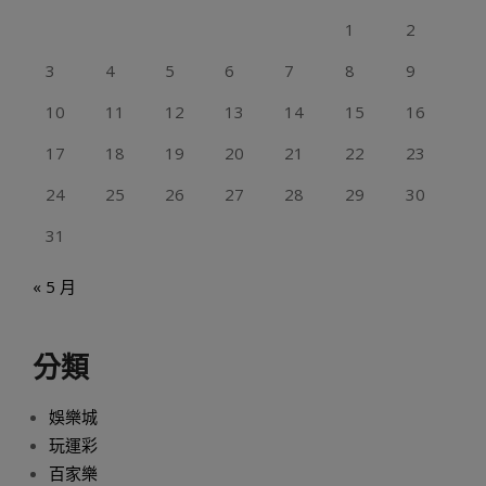
1
2
3
4
5
6
7
8
9
10
11
12
13
14
15
16
17
18
19
20
21
22
23
24
25
26
27
28
29
30
31
« 5 月
分類
娛樂城
玩運彩
百家樂