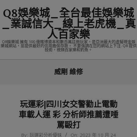
Skip
Q8娛樂城_全台最佳娛樂城
to
content
_業誠信大_線上老虎機_真
人百家樂
Q8娛樂城 擁有 100 億賭博資本和數百萬註冊玩家，是亞洲最大的虛擬現金娛
樂城網站，並提供最好的信用擔保存款。 不要強調在您的網站上下注. Q8 提供
技術，視頻百家樂和釣魚。
Primary
威剛 維修
Navigation
Menu
玩運彩|四川女交警勸止電動
車載人運 彩 分析師推薦遭唾
罵毆打
2023-
By:
玩運彩分析優妹
On:
2023 年 10 月 24