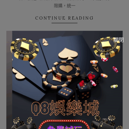
限購，統一
CONTINUE READING
關閉
玩運彩|河北警方轉達景縣特年夜殺人
拋尸焚nba總冠軍戒指尸案細節
2023-
By:
玩運彩分析優妹
On:
2023 年 9 月 16 日
In:
玩運彩
09-
16
[擇要]案發明場 兇手指認 法制網訊 記者周宵鵬
10月1日，河北省衡水市景縣產生一路特大殺人拋
尸焚
CONTINUE READING
玩運彩|兩好聲響學員被籃球友誼賽即