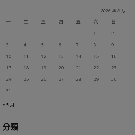
2026 年 8 月
一
二
三
四
五
六
日
1
2
3
4
5
6
7
8
9
10
11
12
13
14
15
16
17
18
19
20
21
22
23
24
25
26
27
28
29
30
31
« 5 月
分類