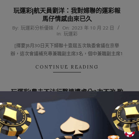
玩運彩|航天員劉洋：我對婦聯的運彩報
馬仔情感由來已久
2023-
By:
玩運彩分析優妹
On:
2023 年 10 月 22 日
In:
玩運彩
10-
22
[擇要]8月30日天下婦聯十壹屆五次執委會議在京舉
辦，這次會議補充專兼職副主席3名，個中兼職副主席1
CONTINUE READING
玩運彩|農夫不法行醫連遭處分3次不改 致
逝世幼運 彩 報 馬 仔 蘋果女獲刑5年
2023-
By:
玩運彩分析優妹
On:
2023 年 10 月 17 日
In:
玩運彩
10-
17
[擇要]甘肅合水縣農夫余某某，在未獲得醫療機構職業
允許證的環境下開設私家診所，進行診療運動。在被當