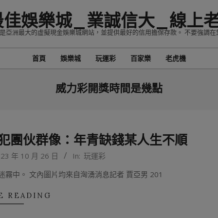
最佳娛樂城_業誠信大_線上
家，是亞洲最大的虛擬現金娛樂城網站，並提供最好的信用擔保存款。 不要強調在
首頁
娛樂城
玩運彩
百家樂
老虎機
Primary
Navigation
威力彩開獎時間是幾點
Menu
嫌犯團伙群像：年青缺錢某人生不順
023 年 10 月 26 日
In:
玩運彩
迷霧中。 文內圖片均來自洶湧消息記者 賈亞男 201
E READING