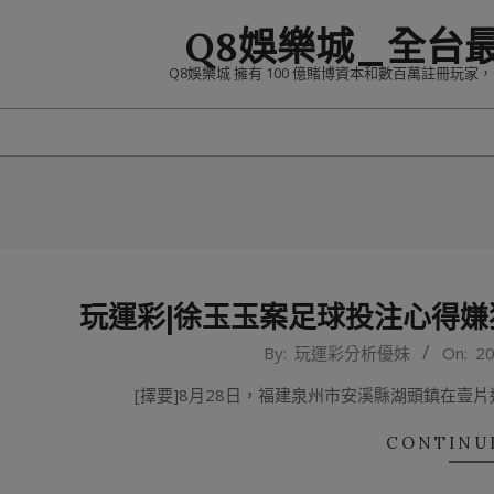
Skip
Q8娛樂城_全台
to
content
Q8娛樂城 擁有 100 億賭博資本和數百萬註冊玩
玩運彩|徐玉玉案足球投注心得
2023-
By:
玩運彩分析優妹
On:
2
10-
[擇要]8月28日，福建泉州市安溪縣湖頭鎮在壹片
26
CONTINU