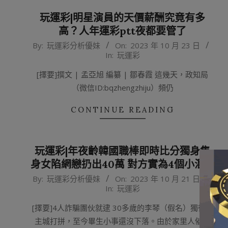
玩運彩|明星演員的天價薪酬究竟有多
高？人年運彩ptt夜都要管了
2023-
By:
玩運彩分析優妹
On:
2023 年 10 月 23 日
In:
玩運彩
10-
23
[擇要]撰文 | 孟亞旭 編纂 | 鄒春霞 這幾天，政知局
（微信ID:bqzhengzhiju）頻仍
CONTINUE READING
玩運彩|年夜齡韓國職棒即時比分獨身隻
身女陷網戀扔出40萬 對方實為4個小混混
2023-
By:
玩運彩分析優妹
On:
2023 年 10 月 21 日
In:
玩運彩
10-
21
[擇要]4人詐騙團伙就逮 30多歲的李琴（假名）獨從容
主城打拼，至今畢生小事還沒下落。由於家里人催得