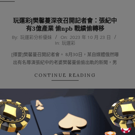
玩運彩|樊馨蔓深夜召開記者會：張紀中
有3億產業 偷npb 戰績偷轉移
2023-
By:
玩運彩分析優妹
On:
2023 年 10 月 23 日
In:
玩運彩
10-
23
[擇要]樊馨蔓召開記者會。 8月30日，某自媒體俄然曝
出有名導演張紀中的老婆樊馨蔓偷偷出軌的新聞，男
CONTINUE READING
玩運彩|北京同等師辦案遇襲 右胳膊運彩
免費分析被不明職員刺傷
2023-
By:
玩運彩分析優妹
On:
2023 年 10 月 22 日
In:
玩運彩
10-
22
[擇要]【北京壹#狀師辦案遇襲# 右胳膊被不明職員刺