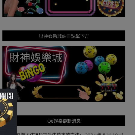
財神娛樂城註冊點擊下方
關閉
Q8娛樂最新消息
「百家樂下注技巧提升中獎率的方法」
2024 年 5 月 19 日