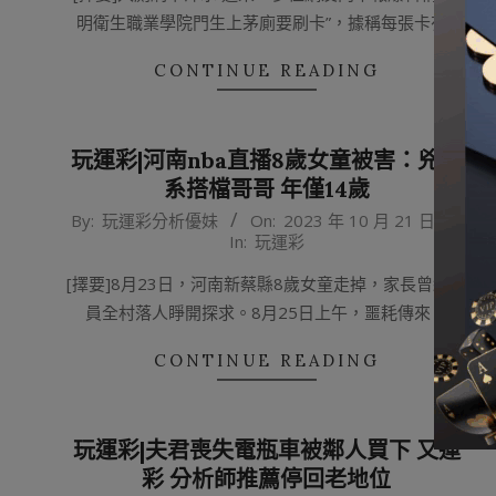
明衛生職業學院門生上茅廁要刷卡”，據稱每張卡有3
CONTINUE READING
玩運彩|河南nba直播8歲女童被害：兇手
系搭檔哥哥 年僅14歲
2023-
By:
玩運彩分析優妹
On:
2023 年 10 月 21 日
In:
玩運彩
10-
21
[擇要]8月23日，河南新蔡縣8歲女童走掉，家長曾經動
員全村落人睜開探求。8月25日上午，噩耗傳來：
CONTINUE READING
玩運彩|夫君喪失電瓶車被鄰人買下 又運
彩 分析師推薦停回老地位