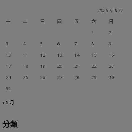
2026 年 8 月
一
二
三
四
五
六
日
1
2
3
4
5
6
7
8
9
10
11
12
13
14
15
16
17
18
19
20
21
22
23
24
25
26
27
28
29
30
31
« 5 月
分類