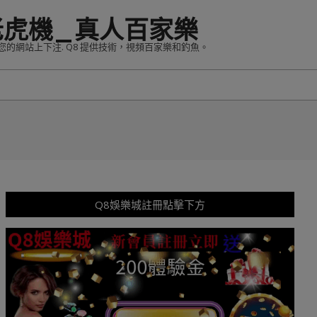
老虎機_真人百家樂
您的網站上下注. Q8 提供技術，視頻百家樂和釣魚。
Q8娛樂城註冊點擊下方