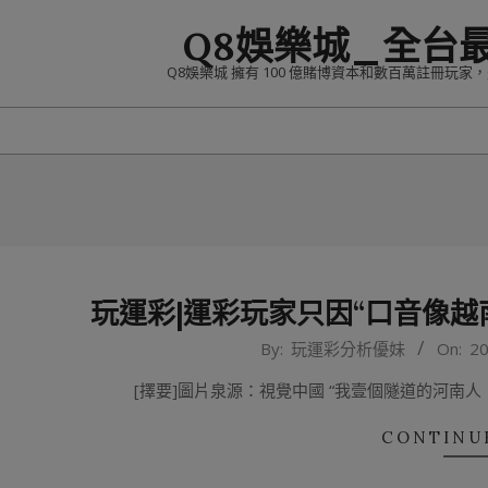
Skip
Q8娛樂城_全台
to
content
Q8娛樂城 擁有 100 億賭博資本和數百萬註冊玩
玩運彩|運彩玩家只因“口音像越
2023-
By:
玩運彩分析優妹
On:
2
10-
[擇要]圖片泉源：視覺中國 “我壹個隧道的河南人
22
CONTINU