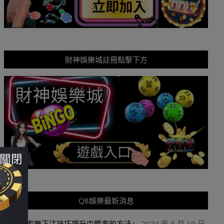
財神娛樂城註冊點擊下方
關閉
Q8娛樂最新消息
「百家樂下注技巧提升中獎率的方法」
2024 年 5 月 19 日