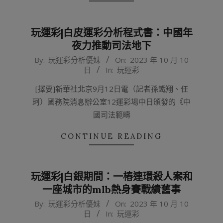
玩運彩|白皮運彩分析程式書：中國年
夜力推動司法地下
2023-
By:
玩運彩分析優妹
On:
2023 年 10 月 10
日
In:
玩運彩
10-
10
[擇要]新華社北京9月12日電（記者孫鐵翔、任
珂）國務院消息辦公室12運彩場中日頒發的《中
國司法範疇
CONTINUE READING
玩運彩|白銀期間：一樁連環殺人案和
一座城市的mlb熱身賽戰績舊事
2023-
By:
玩運彩分析優妹
On:
2023 年 10 月 10
日
In:
玩運彩
10-