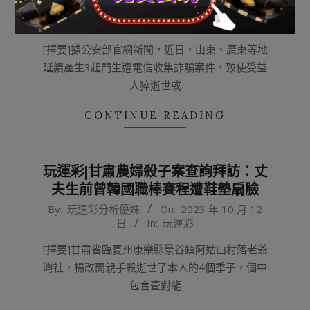
2023-
By:
玩運彩分析優妹
On:
2023 年 10 月 13
日
In:
玩運彩
10-
13
[擇要]據公安部官網新聞，近日，山東、廣東等地
延續產生3起門生遭電信收集詐騙案件，致使受益
人猝逝世或
CONTINUE READING
玩運彩|甘肅農婦殺子案查詢拜訪：丈
夫生前曾韓國職棒賽程遭鞋墊扇臉
2023-
By:
玩運彩分析優妹
On:
2023 年 10 月 12
日
In:
玩運彩
10-
12
[擇要]甘肅省臨夏州康樂縣景谷鎮阿姑山村落老爺
灣社，楊改蘭親手殺逝世了本人的4個季子，個中
包含壹對龍