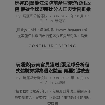
玩運彩|黑龍江法院前產生爆炸1逝世2
傷 懷疑全球即時比分人正與妻鬧離婚
2023-
By:
玩運彩分析優妹
On:
2023 年 10 月 17
日
In:
玩運彩
10-
17
[擇要]9月5日，洶湧消息（www.thepaper.cn）
從黑龍江省雞西市滴道區委宣揚部得悉，當天
CONTINUE READING
玩運彩|云南官員獲贈1張足球分析程
式體驗券認為很沒體面 再要5張被查
2023-
By:
玩運彩分析優妹
On:
2023 年 10 月 16
日
In:
玩運彩
10-
16
[擇要]2015歲首年月，我被派到景洪工業園區任
黨委副佈告、紀委佈告，脫離了事情近9年的州紀
委機關