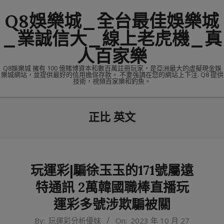
Skip
Q8娛樂城_全台最佳娛樂城
to
content
_業誠信大_線上老虎機_真
人百家樂
Q8娛樂城 擁有 100 億賭博資本和數百萬註冊玩家，是亞洲最大的虛擬現金娛
樂城網站，並提供最好的信用擔保存款。 不要強調在您的網站上下注. Q8 提供
技術，視頻百家樂和釣魚。
Primary
正比 英文
Navigation
Menu
玩運彩|騙徐玉玉的171號屬遠
特通訊 2萬韓國職棒直播玩
運彩多號涉欺騙被關
2023-
By:
玩運彩分析優妹
On:
2023 年 10 月 27