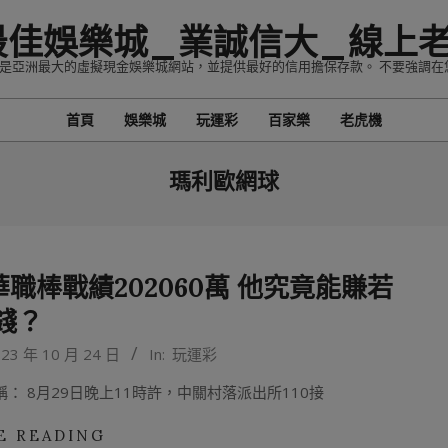
最佳娛樂城_業誠信大_線上
家，是亞洲最大的虛擬現金娛樂城網站，並提供最好的信用擔保存款。 不要強調在
首頁
娛樂城
玩運彩
百家樂
老虎機
Primary
Navigation
瑪利歐網球
Menu
職棒戰績202060萬 他究竟能賺若
錢？
023 年 10 月 24 日
In:
玩運彩
稱： 8月29日晚上11時許，中關村落派出所110接
E READING