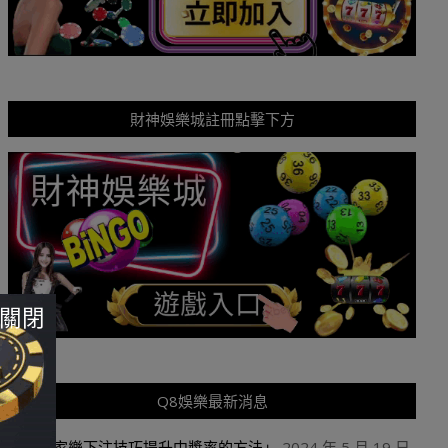
財神娛樂城註冊點擊下方
關閉
Q8娛樂最新消息
「百家樂下注技巧提升中獎率的方法」
2024 年 5 月 19 日