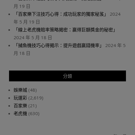
月 19 日
「百家樂下注技巧心得：成功玩家的獨家秘笈」
2024
年 5 月 19 日
「線上老虎機賠率策略揭密：贏得巨額獎金的秘密」
2024 年 5 月 18 日
「捕魚機技巧心得揭示：提升遊戲贏錢機率」
2024 年 5
月 18 日
分類
娛樂城
(48)
玩運彩
(2,619)
百家樂
(21)
老虎機
(630)