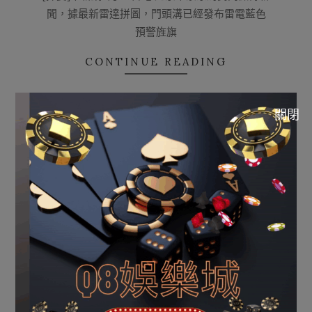
聞，據最新雷達拼圖，門頭溝已經發布雷電藍色
預警旌旗
CONTINUE READING
關閉
玩運彩|統計局：8月消耗上全球即時
比分升 房地產往庫存見成效
2023-
By:
玩運彩分析優妹
On:
2023 年 10 月 7 日
In:
玩運彩
10-
07
[擇要]本日（9月13日），國度統計局又發布了壹
波新的8月經濟數據，詳細包含範圍以上工業增長
值、天下
CONTINUE READING