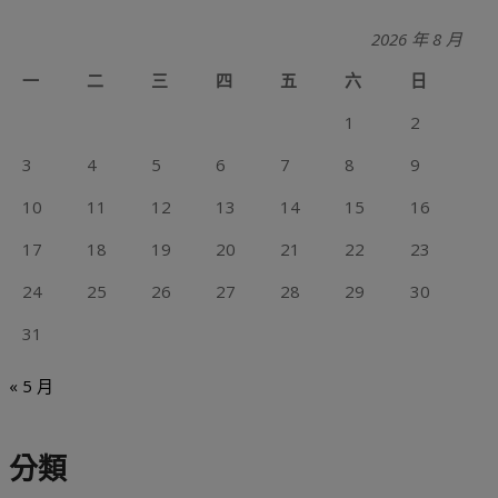
2026 年 8 月
一
二
三
四
五
六
日
1
2
3
4
5
6
7
8
9
10
11
12
13
14
15
16
17
18
19
20
21
22
23
24
25
26
27
28
29
30
31
« 5 月
分類