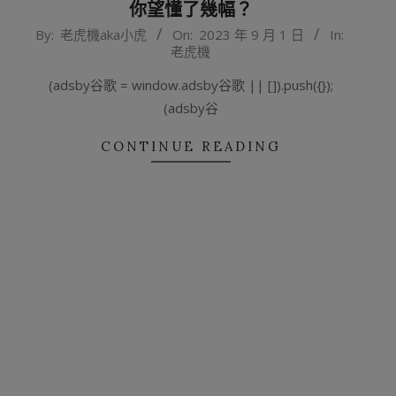
你望懂了幾幅？
2023-
By:
老虎機aka小虎
On:
2023 年 9 月 1 日
In:
老虎機
09-
01
(adsby谷歌 = window.adsby谷歌 || []).push({});
(adsby谷
CONTINUE READING