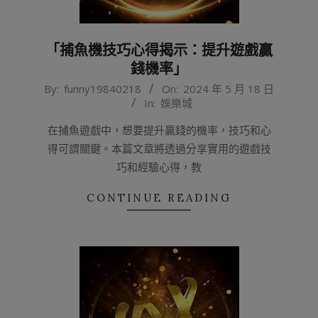
「捕魚機技巧心得揭示：提升遊戲贏
錢機率」
2024-
By:
funny19840218
On:
2024 年 5 月 18 日
In:
娛樂城
05-
18
在捕魚遊戲中，想要提升贏錢的機率，技巧和心
得可謂關鍵。本篇文章將透過分享實用的遊戲技
巧和經驗心得，教
CONTINUE READING