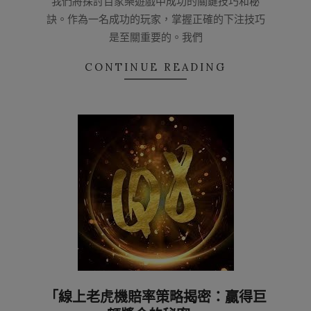
我們將探討百家樂遊戲中成功的關鍵技巧和秘
訣。作為一名成功的玩家，掌握正確的下注技巧
是至關重要的。我們
CONTINUE READING
「線上老虎機賠率策略揭密：贏得巨