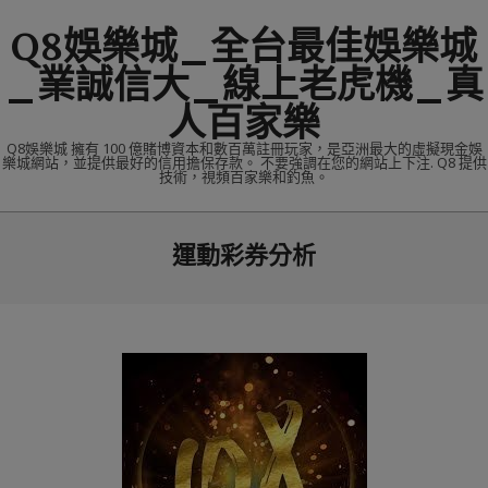
Skip
Q8娛樂城_全台最佳娛樂城
to
content
_業誠信大_線上老虎機_真
人百家樂
Q8娛樂城 擁有 100 億賭博資本和數百萬註冊玩家，是亞洲最大的虛擬現金娛
樂城網站，並提供最好的信用擔保存款。 不要強調在您的網站上下注. Q8 提供
技術，視頻百家樂和釣魚。
Primary
運動彩券分析
Navigation
Menu