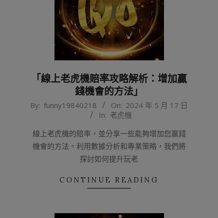
「線上老虎機賠率攻略解析：增加贏
錢機會的方法」
2024-
By:
funny19840218
On:
2024 年 5 月 17 日
In:
老虎機
05-
17
線上老虎機的賠率，並分享一些能夠增加您贏錢
機會的方法。利用數據分析和專業策略，我們將
探討如何提升玩老
CONTINUE READING