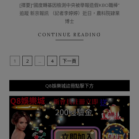
25
[擇要]“國度轉基因檢測中央被舉報造假KBO職棒”
追蹤 新京報訊 （記者李婷婷）近日，農科院肄業
博士
CONTINUE READING
文
1
2
...
4
下一頁
章
導
Q8娛樂城註冊點擊下方
覽