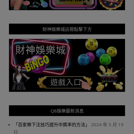
財神娛樂城註冊點擊下方
Q8娛樂最新消息
「百家樂下注技巧提升中獎率的方法」
2024 年 5 月 19
日