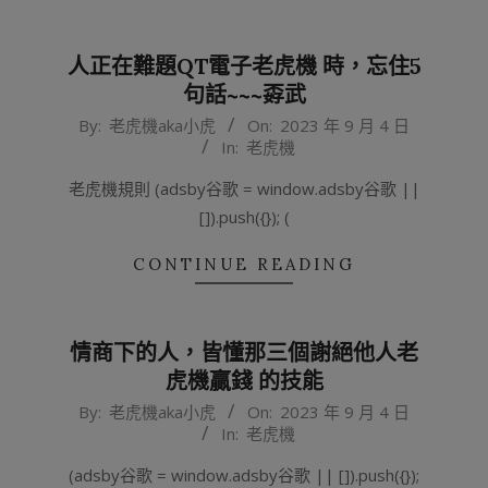
人正在難題QT電子老虎機 時，忘住5
句話~~~孬武
2023-
By:
老虎機aka小虎
On:
2023 年 9 月 4 日
In:
老虎機
09-
04
老虎機規則 (adsby谷歌 = window.adsby谷歌 ||
[]).push({}); (
CONTINUE READING
情商下的人，皆懂那三個謝絕他人老
虎機贏錢 的技能
2023-
By:
老虎機aka小虎
On:
2023 年 9 月 4 日
In:
老虎機
09-
04
(adsby谷歌 = window.adsby谷歌 || []).push({});