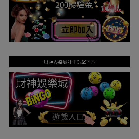
財神娛樂城註冊點擊下方