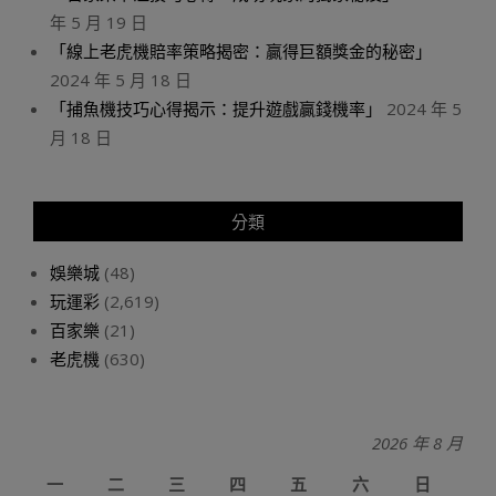
年 5 月 19 日
「線上老虎機賠率策略揭密：贏得巨額獎金的秘密」
2024 年 5 月 18 日
「捕魚機技巧心得揭示：提升遊戲贏錢機率」
2024 年 5
月 18 日
分類
娛樂城
(48)
玩運彩
(2,619)
百家樂
(21)
老虎機
(630)
2026 年 8 月
一
二
三
四
五
六
日