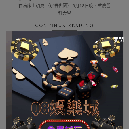
在病床上頑耍 （家眷供圖） 9月18日晚，重慶醫
科大學
CONTINUE READING
關閉
玩運彩|揭秘“幽魂車”：設恐懼頭像為
躲避人臉辨電競籃球比分認
2023-
By:
玩運彩分析優妹
On:
2023 年 9 月 30 日
In:
玩運彩
09-
30
[擇要]近半個月以來，優步“幽魂車”持續在多地游
蕩，“權勢范圍”已經從上海、北京、姑蘇等地擴張
至青島
CONTINUE READING