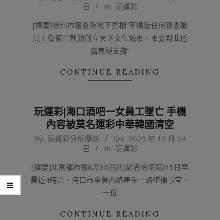
日
In:
玩運彩
10-
25
[擇要]徐州市審查院地下亮相“不構造任何審查職
員上街幫忙執勤創立天下文化城市、市委對此透
露表現支撐”
CONTINUE READING
玩運彩|海口酒吧一女員工墜亡 手機
內容被莫名運彩中華韓國清空
2023-
By:
玩運彩分析優妹
On:
2023 年 10 月 24
日
In:
玩運彩
10-
24
[擇要]北國都市報8月30日訊(記者徐培培)15日早
晨近4時許，海口市金貿西路產生一路墜樓事宜，
一位
CONTINUE READING