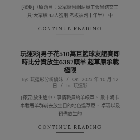
16
[擇要]（原題目：公眾婚戀網站員工假冒結交工
具”大眾續:43人獲刑 老板被判十年半） 中
CONTINUE READING
玩運彩|男子花510萬巨籃球友誼賽即
時比分資放生6387頭羊 超草原承載
極限
2023-
By:
玩運彩分析優妹
On:
2023 年 10 月 12
日
In:
玩運彩
10-
12
[擇要]放生途中，事情職員給羊喂草。 數十輛卡
車載著羊群前去放生目的地色達草原。 卓瑪以及
預備放生的
CONTINUE READING