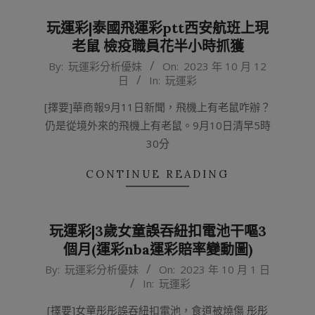
玩運彩|泰國飛運彩ptt西安航班上現
老鼠 檢疫職員花半小時抓獲
2023-
By:
玩運彩分析優妹
On:
2023 年 10 月 12
日
In:
玩運彩
10-
12
[擇要]華商報9月11日新聞，飛機上有老鼠咋辦？
仍是從境外來的飛機上有老鼠。9月10日清早5時
30分
CONTINUE READING
玩運彩|3歲女童誤吞紐扣電池干嘔3
個月(運彩nba運彩賠率變動圖)
2023-
By:
玩運彩分析優妹
On:
2023 年 10 月 1 日
In:
玩運彩
10-
01
[擇要]女童彤彤誤吞紐扣電池，食道被燒傷 彤彤